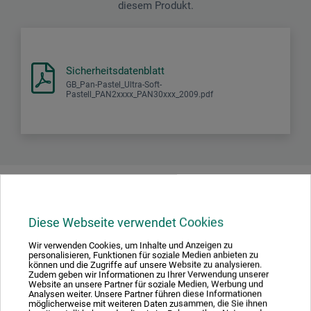
diesem Produkt.
Sicherheitsdatenblatt
GB_Pan-Pastel_Ultra-Soft-
Pastell_PAN2xxxx_PAN30xxx_2009.pdf
Produktbewertungen (0)
Diese Webseite verwendet Cookies
Schreiben Sie die erste Bewertung zu diesem Produkt
Wir verwenden Cookies, um Inhalte und Anzeigen zu
personalisieren, Funktionen für soziale Medien anbieten zu
können und die Zugriffe auf unsere Website zu analysieren.
Zudem geben wir Informationen zu Ihrer Verwendung unserer
JETZT PRODUKT BEWERTEN
Website an unsere Partner für soziale Medien, Werbung und
Analysen weiter. Unsere Partner führen diese Informationen
möglicherweise mit weiteren Daten zusammen, die Sie ihnen