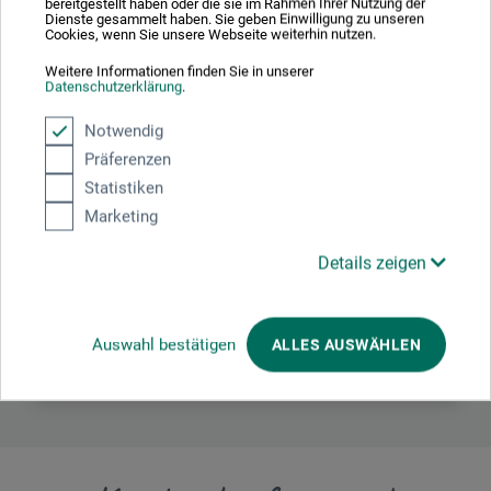
bereitgestellt haben oder die sie im Rahmen Ihrer Nutzung der
Dienste gesammelt haben. Sie geben Einwilligung zu unseren
Cookies, wenn Sie unsere Webseite weiterhin nutzen.
Weitere Informationen finden Sie in unserer
Datenschutzerklärung
.
Hersteller-Kontakt
Notwendig
Präferenzen
Hier finden Sie die Kontaktdaten des Herstellers zu
Statistiken
diesem Produkt.
Marketing
Royal Talens
Details zeigen
P.O. Box 4
7300 Apeldoorn
NL
Auswahl bestätigen
ALLES AUSWÄHLEN
info@royaltalens.com