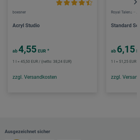
boesner
Royal Talens – 
Acryl Studio
Standard Ser
4,55
6,15
*
ab
EUR
ab
E
1 l = 45,50 EUR / (netto: 38,24 EUR)
1 l = 51,25 EUR /
zzgl. Versandkosten
zzgl. Versan
Ausgezeichnet sicher