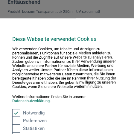
Enttäuschend
Produkt: boesner Transparentlack 250ml - UV seidenmatt
verifizierter Kauf
Nachdem ich mein Akrylbild (städtische Szene bei Nacht,
Schmincke primakryl prof., auf hochwertiger Leinwand)
Diese Webseite verwendet Cookies
über sechs Wochen habe durchtrocknen lassen, wollte ich
es mit dem Lack versiegeln. Ich fügte ihm ca. 20 % Wasser
Wir verwenden Cookies, um Inhalte und Anzeigen zu
personalisieren, Funktionen für soziale Medien anbieten zu
bei und trug ihn mit einem weichen Pinsel auf. Es liess sich
können und die Zugriffe auf unsere Website zu analysieren.
sehr gut verteilen. Am nächsten Tag stellte ich allerdings
Zudem geben wir Informationen zu Ihrer Verwendung unserer
Veränderungen am Bild fest, die die Qualität der Arbeit
Website an unsere Partner für soziale Medien, Werbung und
Analysen weiter. Unsere Partner führen diese Informationen
extrem minderten: die Strahlkraft der Farben wurde extrem
möglicherweise mit weiteren Daten zusammen, die Sie ihnen
gebrochen, dunkle Farben dunkelten extrem nach, Farben
bereitgestellt haben oder die sie im Rahmen Ihrer Nutzung der
veränderten sich, es entstanden neue Farbtöne. Das war
Dienste gesammelt haben. Sie geben Einwilligung zu unseren
eine Katastrophe, da das Bild von dem exakten Farbton,
Cookies, wenn Sie unsere Webseite weiterhin nutzen.
feinen Abstufungen und seiner Helligkeit gerade in den
Weitere Informationen finden Sie in unserer
Schattenbereichen lebte. Sehr enttäuschend, nachdem ich
Datenschutzerklärung
.
sechs Wochen daran gearbeitet hatte, alles genauso zu
kreiieren, wie ich es mir vorstellte. Ich werde den Lack nicht
Notwendig
mehr verwenden.
Präferenzen
Antwort:
Statistiken
Sehr geehrte Kundin, sehr geehrter Kunde,