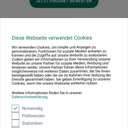
JETZT PRODUKT BEWERTEN
Diese Webseite verwendet Cookies
Hersteller-Kontakt
Wir verwenden Cookies, um Inhalte und Anzeigen zu
personalisieren, Funktionen für soziale Medien anbieten zu
können und die Zugriffe auf unsere Website zu analysieren.
Hier finden Sie die Kontaktdaten des Herstellers zu
Zudem geben wir Informationen zu Ihrer Verwendung unserer
Website an unsere Partner für soziale Medien, Werbung und
diesem Produkt.
Analysen weiter. Unsere Partner führen diese Informationen
möglicherweise mit weiteren Daten zusammen, die Sie ihnen
bereitgestellt haben oder die sie im Rahmen Ihrer Nutzung der
Dienste gesammelt haben. Sie geben Einwilligung zu unseren
Fedrigoni S.p.A.
Cookies, wenn Sie unsere Webseite weiterhin nutzen.
Via Enrico Fermi 13/F
Weitere Informationen finden Sie in unserer
37135 Verona (VR)
Datenschutzerklärung
.
IT
Notwendig
mail@fabriano.com
Präferenzen
www.fabriano.com
Statistiken