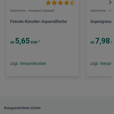
Schmincke – Horadam Aquarell
Schmincke – Hor
Feinste Künstler-Aquarellfarbe
Supergranuli
5,65
7,98
*
ab
EUR
ab
E
zzgl. Versandkosten
zzgl. Versan
Ausgezeichnet sicher