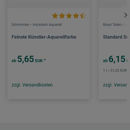
Schmincke – Horadam Aquarell
Royal Talens – 
Feinste Künstler-Aquarellfarbe
Standard Ser
5,65
6,15
*
ab
EUR
ab
E
1 l = 51,25 EUR /
zzgl. Versandkosten
zzgl. Versan