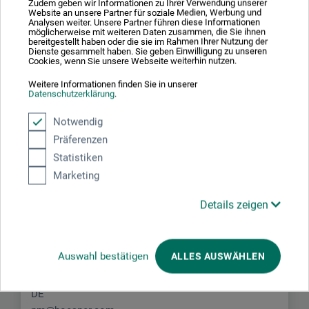
Zudem geben wir Informationen zu Ihrer Verwendung unserer
Bruchteil des Preises. Mein Standard-Aquarellpinsel, von
Website an unsere Partner für soziale Medien, Werbung und
dem ich wohl auch noch alle Größen kaufen werde - und
Analysen weiter. Unsere Partner führen diese Informationen
möglicherweise mit weiteren Daten zusammen, die Sie ihnen
damit auf Rotmarder bei den Größen, die dreistellige
bereitgestellt haben oder die sie im Rahmen Ihrer Nutzung der
Beträge kosten, verzichten kann.
Dienste gesammelt haben. Sie geben Einwilligung zu unseren
Cookies, wenn Sie unsere Webseite weiterhin nutzen.
Weitere Informationen finden Sie in unserer
Datenschutzerklärung
.
Notwendig
Präferenzen
Hersteller-Kontakt
Statistiken
Marketing
Hier finden Sie die Kontaktdaten des Herstellers zu
diesem Produkt.
Details zeigen
boesner GmbH holding + innovations
Auswahl bestätigen
ALLES AUSWÄHLEN
Gewerkenstr. 2
58456 Witten
DE