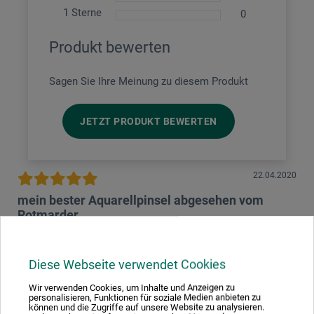
1 Sterne
0
Produkt bewerten
Sagen Sie Ihre Meinung zu diesem Produkt
JETZT PRODUKT BEWERTEN
22.04.2020
mein bester Aquarellpinsel abgesehen vom
Rotmarder
Produkt: boesner Serie 928 Gr. 14 - Franz. Aqua- Kalligrafiepinsel
verifizierter Kauf
Diese Webseite verwendet Cookies
Die stabile präzise Spitze mit Spannkraft durch die
Wir verwenden Cookies, um Inhalte und Anzeigen zu
personalisieren, Funktionen für soziale Medien anbieten zu
Synthetik und das Speichervermögen der kürzeren Feh-
können und die Zugriffe auf unsere Website zu analysieren.
Haare ist ein echter Ersatz für Rotmarder zu einem