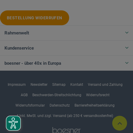
BESTELLUNG WIDERRUFEN
Rahmenwelt
Kundenservice
boesner - über 40x in Europa
Impressum
Newsletter
Sitemap
Kontakt
Versand und Zahlung
AGB
Beschwerden-Streitschlichtung
Widerrufsrecht
Widerrufsformular
Datenschutz
Barrierefreiheitserklärung
* Inkl. MwSt. und zzgl. Versand (ab 250 € versandkostenfrei)