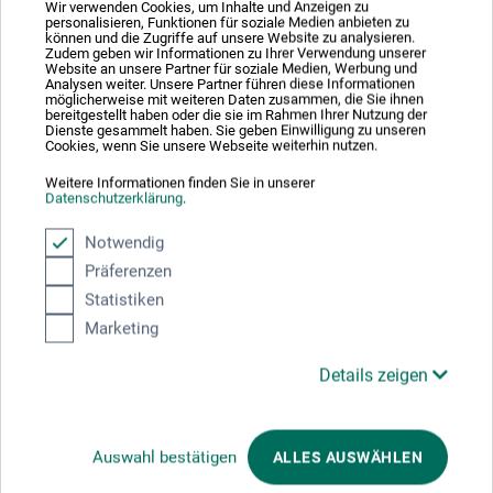
Wir verwenden Cookies, um Inhalte und Anzeigen zu
Produkt: Silberstift - Rein-Silbermine 5cm
personalisieren, Funktionen für soziale Medien anbieten zu
können und die Zugriffe auf unsere Website zu analysieren.
verifizierter Kauf
Zudem geben wir Informationen zu Ihrer Verwendung unserer
Website an unsere Partner für soziale Medien, Werbung und
Analysen weiter. Unsere Partner führen diese Informationen
Wollte mich an das Silberstiftzeichnen heranwagen. Get mit
möglicherweise mit weiteren Daten zusammen, die Sie ihnen
diesem Stift sehr gut. Suche jedoch immer noch eine
bereitgestellt haben oder die sie im Rahmen Ihrer Nutzung der
Grundierung für Holz und Papier, wer hat da Erfahrungen?
Dienste gesammelt haben. Sie geben Einwilligung zu unseren
Cookies, wenn Sie unsere Webseite weiterhin nutzen.
Weitere Informationen finden Sie in unserer
Datenschutzerklärung
.
Notwendig
Präferenzen
Hersteller-Kontakt
Statistiken
Marketing
Hier finden Sie die Kontaktdaten des Herstellers zu
diesem Produkt.
Details zeigen
boesner GmbH holding + innovations
Auswahl bestätigen
ALLES AUSWÄHLEN
Gewerkenstr. 2