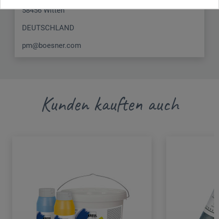
58456 Witten
DEUTSCHLAND
pm@boesner.com
Kunden kauften auch