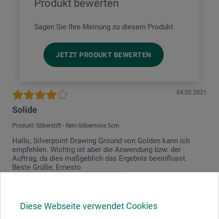
Produkt bewerten
Sagen Sie Ihre Meinung zu diesem Produkt
JETZT PRODUKT BEWERTEN
04.02.2021
Solide
Produkt: Silberstift - Rein-Silbermine 5cm
Hallo, Silverpoint Drawing Ground von Golden kann ich
empfehlen. Wichtig ist aber die Anwendung bzw. der
Auftrag, da dies maßgeblich das Ergebnis beeinflusst.
Beste Grüße, Ernesto
22.04.2020
Diese Webseite verwendet Cookies
Genau wie erwartet, sehr brauchbar