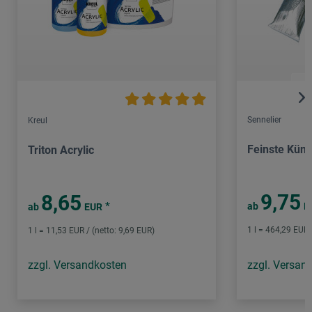
Sennelier
Kreul
Feinste Küns
Triton Acrylic
9,75
8,65
*
ab
E
ab
EUR
1 l = 464,29 EUR 
1 l = 11,53 EUR / (netto: 9,69 EUR)
zzgl. Versandkosten
zzgl. Versan