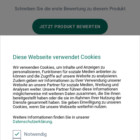
Schreiben Sie die erste Bewertung zu diesem Produkt
JETZT PRODUKT BEWERTEN
Diese Webseite verwendet Cookies
Wir verwenden Cookies, um Inhalte und Anzeigen zu
Hersteller-Kontakt
personalisieren, Funktionen für soziale Medien anbieten zu
können und die Zugriffe auf unsere Website zu analysieren.
Zudem geben wir Informationen zu Ihrer Verwendung unserer
Website an unsere Partner für soziale Medien, Werbung und
Hier finden Sie die Kontaktdaten des Herstellers zu
Analysen weiter. Unsere Partner führen diese Informationen
möglicherweise mit weiteren Daten zusammen, die Sie ihnen
diesem Produkt.
bereitgestellt haben oder die sie im Rahmen Ihrer Nutzung der
Dienste gesammelt haben. Sie geben Einwilligung zu unseren
Cookies, wenn Sie unsere Webseite weiterhin nutzen.
Verlag Hermann Schmidt
Weitere Informationen finden Sie in unserer
Datenschutzerklärung
.
Gonsenheimer Str. 56
Notwendig
55126 Mainz