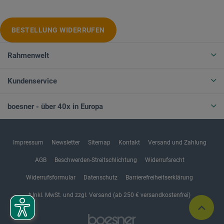
BESTELLUNG WIDERRUFEN
Rahmenwelt
Kundenservice
boesner - über 40x in Europa
Impressum
Newsletter
Sitemap
Kontakt
Versand und Zahlung
AGB
Beschwerden-Streitschlichtung
Widerrufsrecht
Widerrufsformular
Datenschutz
Barrierefreiheitserklärung
* Inkl. MwSt. und zzgl. Versand (ab 250 € versandkostenfrei)