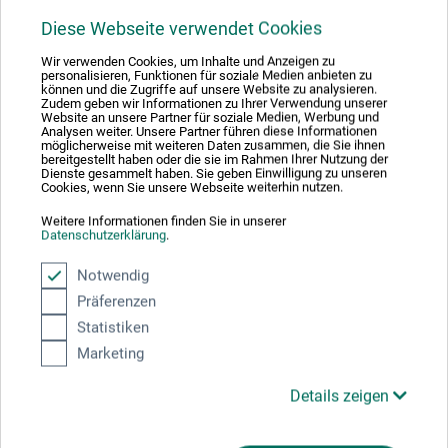
Hier finden Sie die Kontaktdaten des Herstellers zu
Diese Webseite verwendet Cookies
diesem Produkt.
Wir verwenden Cookies, um Inhalte und Anzeigen zu
personalisieren, Funktionen für soziale Medien anbieten zu
können und die Zugriffe auf unsere Website zu analysieren.
boesner GmbH holding + innovations
Zudem geben wir Informationen zu Ihrer Verwendung unserer
Website an unsere Partner für soziale Medien, Werbung und
Gewerkenstr. 2
Analysen weiter. Unsere Partner führen diese Informationen
möglicherweise mit weiteren Daten zusammen, die Sie ihnen
58456 Witten
bereitgestellt haben oder die sie im Rahmen Ihrer Nutzung der
Dienste gesammelt haben. Sie geben Einwilligung zu unseren
DE
Cookies, wenn Sie unsere Webseite weiterhin nutzen.
pm@boesner.com
Weitere Informationen finden Sie in unserer
Datenschutzerklärung
.
Notwendig
Präferenzen
Kunden kauften auch
Statistiken
Marketing
Details zeigen