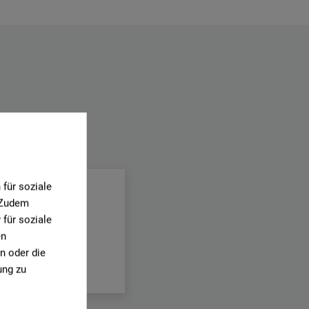
.
für soziale
. Zudem
für soziale
en
n oder die
ung zu