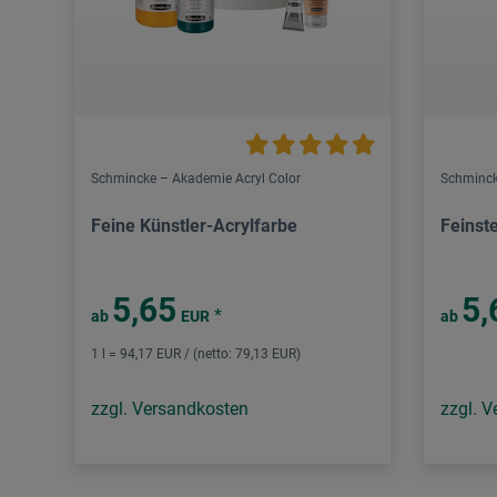
Schmincke – Akademie Acryl Color
Schminck
Feine Künstler-Acrylfarbe
Feinst
5,65
5,
*
ab
EUR
ab
1 l = 94,17 EUR / (netto: 79,13 EUR)
zzgl. Versandkosten
zzgl. 