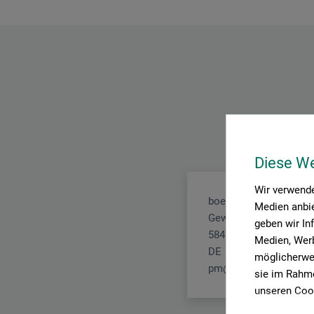
Diese W
Wir verwende
boesner GmbH holding
Medien anbie
Gewerkenstr. 2
geben wir In
58456 Witten
Medien, Werb
DE
möglicherwei
pm@boesner.com
sie im Rahme
unseren Cook