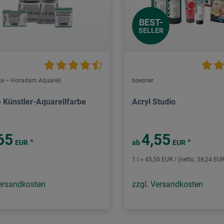
BEST-
SELLER
e – Horadam Aquarell
boesner
e Künstler-Aquarellfarbe
Acryl Studio
65
4,55
*
*
EUR
ab
EUR
1 l = 45,50 EUR / (netto: 38,24 EUR
Versandkosten
zzgl. Versandkosten