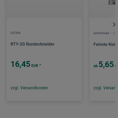
OLFA®
Schmincke – Hor
RTY-2G Rundschneider
Feinste Küns
16,45
5,65
*
EUR
ab
E
zzgl. Versandkosten
zzgl. Versan