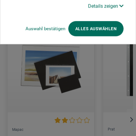
Kunden kauften auch
Details zeigen
Auswahl bestätigen
ALLES AUSWÄHLEN
Prat
Mapac