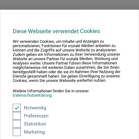
Hersteller-Kontakt
Diese Webseite verwendet Cookies
Hier finden Sie die Kontaktdaten des Herstellers zu
Wir verwenden Cookies, um Inhalte und Anzeigen zu
diesem Produkt.
personalisieren, Funktionen für soziale Medien anbieten zu
können und die Zugriffe auf unsere Website zu analysieren.
Zudem geben wir Informationen zu Ihrer Verwendung unserer
Website an unsere Partner für soziale Medien, Werbung und
Colourstock
Analysen weiter. Unsere Partner führen diese Informationen
möglicherweise mit weiteren Daten zusammen, die Sie ihnen
bereitgestellt haben oder die sie im Rahmen Ihrer Nutzung der
Nijendal 3
Dienste gesammelt haben. Sie geben Einwilligung zu unseren
Cookies, wenn Sie unsere Webseite weiterhin nutzen.
3972 KC Driebergen
Weitere Informationen finden Sie in unserer
Datenschutzerklärung
.
NIEDERLANDE
info@colourstock.nl
Notwendig
Präferenzen
Statistiken
Marketing