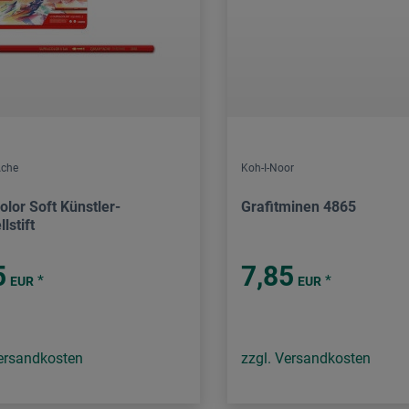
Ache
Koh-I-Noor
olor Soft Künstler-
Grafitminen 4865
lstift
5
7,85
*
*
EUR
EUR
Versandkosten
zzgl. Versandkosten