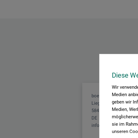
Diese W
Wir verwende
Medien anbie
boesner GmbH distribu
geben wir In
Liegnitzer Str. 17
Medien, Werb
58454 Witten
möglicherwei
DE
sie im Rahme
info.dl@boesner.com
unseren Cook