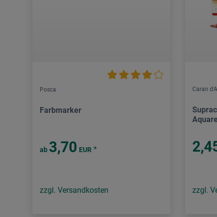
Caran d'
Posca
Suprac
Farbmarker
Aquarel
2,4
3,70
*
ab
EUR
zzgl. Versandkosten
zzgl. 