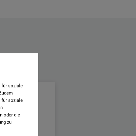
.
für soziale
. Zudem
für soziale
en
n oder die
ung zu