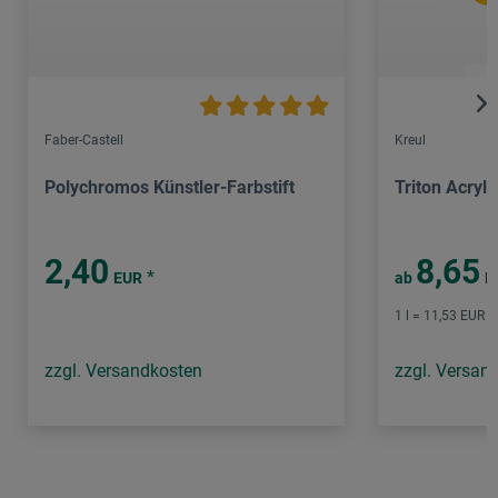
Faber-Castell
Kreul
Polychromos Künstler-Farbstift
Triton Acryli
2,40
8,65
*
EUR
ab
E
1 l = 11,53 EUR /
zzgl. Versandkosten
zzgl. Versan