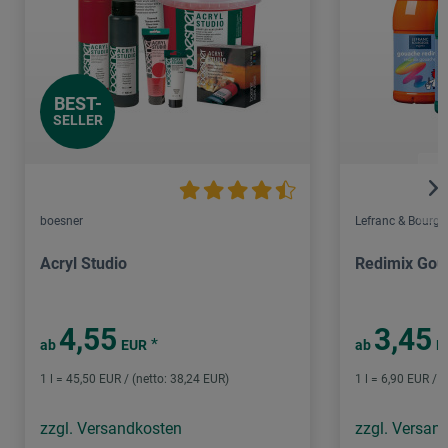
BEST-
SELLER
boesner
Lefranc & Bourge
Acryl Studio
Redimix Gou
4,55
3,45
*
ab
EUR
ab
E
1 l = 45,50 EUR / (netto: 38,24 EUR)
1 l = 6,90 EUR / (
zzgl. Versandkosten
zzgl. Versan