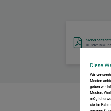
Sicherheitsdat
DE_Schmincke_Pin
Diese W
Wir verwende
Medien anbie
geben wir In
Medien, Werb
möglicherwei
P
sie im Rahme
unseren Cook