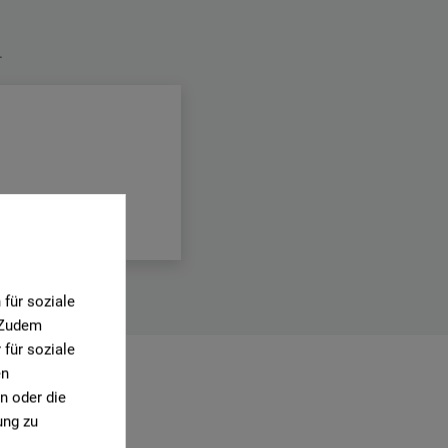
.
für soziale
. Zudem
für soziale
en
n oder die
1)
ung zu