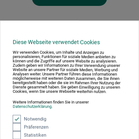
Hersteller-Kontakt
Diese Webseite verwendet Cookies
Wir verwenden Cookies, um Inhalte und Anzeigen zu
personalisieren, Funktionen für soziale Medien anbieten zu
Hier finden Sie die Kontaktdaten des Herstellers zu
können und die Zugriffe auf unsere Website zu analysieren.
Zudem geben wir Informationen zu Ihrer Verwendung unserer
diesem Produkt.
Website an unsere Partner für soziale Medien, Werbung und
Analysen weiter. Unsere Partner führen diese Informationen
möglicherweise mit weiteren Daten zusammen, die Sie ihnen
bereitgestellt haben oder die sie im Rahmen Ihrer Nutzung der
KVP Kölner Vergolderprodukte GmbH
Dienste gesammelt haben. Sie geben Einwilligung zu unseren
Cookies, wenn Sie unsere Webseite weiterhin nutzen.
Rennmühle 3
Weitere Informationen finden Sie in unserer
Datenschutzerklärung
.
91126 Schwabach
DEUTSCHLAND
Notwendig
Präferenzen
info@kolner-vergolderprodukte.de
Statistiken