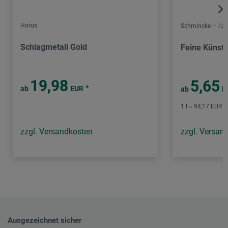
Horus
Schmincke – Aka
Schlagmetall Gold
Feine Künstl
19,98
5,65
*
ab
EUR
ab
E
1 l = 94,17 EUR /
zzgl. Versandkosten
zzgl. Versan
Ausgezeichnet sicher