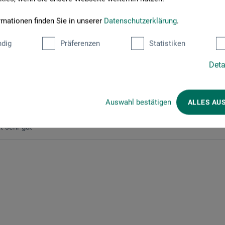
on"
rmationen finden Sie in unserer
Datenschutzerklärung
.
dig
Präferenzen
Statistiken
Deta
tät sehr gut
 Schnellanlegemixtion 250ml - Luna
Auswahl bestätigen
ALLES AU
fizierter Kauf
t sehr gut