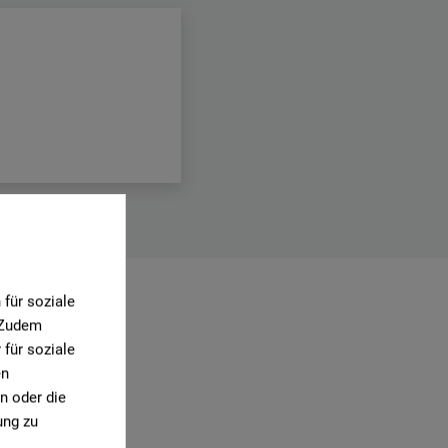
für soziale
1)
. Zudem
für soziale
en
n oder die
ung zu