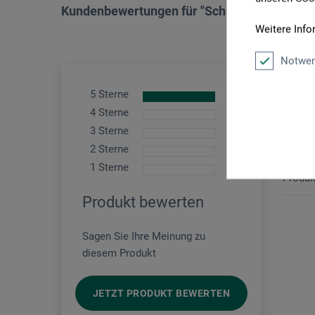
Kundenbewertungen für "Schnellanlegemixti
Weitere Info
Notwen
5 Sterne
1
Quali
4 Sterne
0
Produkt:
3 Sterne
0
2 Sterne
0
veri
1 Sterne
0
Produk
Produkt bewerten
Sagen Sie Ihre Meinung zu
diesem Produkt
JETZT PRODUKT BEWERTEN