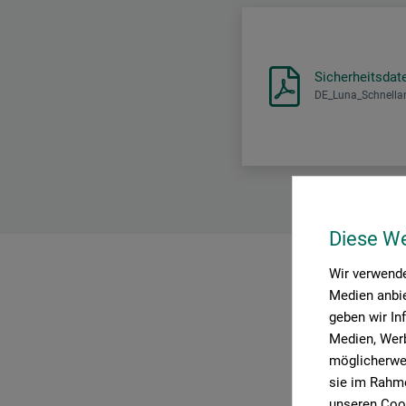
Sicherheitsdat
DE_Luna_Schnella
Diese W
Wir verwende
P
Medien anbie
geben wir In
Medien, Werb
möglicherwei
sie im Rahme
unseren Cook