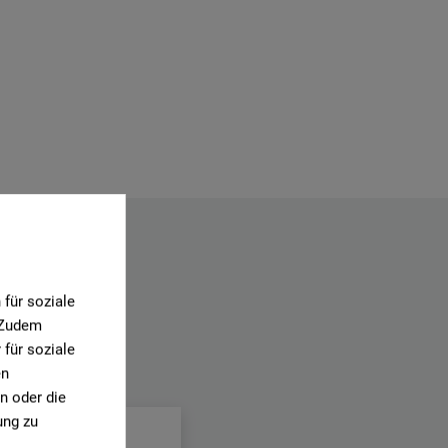
für soziale
. Zudem
für soziale
en
.
n oder die
ung zu