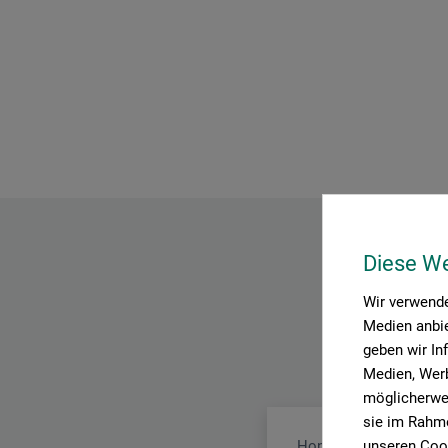
Diese W
Wir verwende
Medien anbie
geben wir In
Medien, Werb
möglicherwei
sie im Rahme
unseren Cook
Honsell Art Products