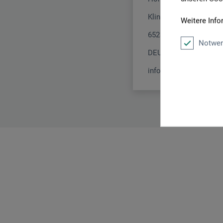
Klingenthaler Str. 1 a
Weitere Info
65232 Taunusstein
Notwen
DEUTSCHLAND
info@honsellart.de