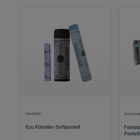
Sennelier
Schminck
Ecu Künstler-Softpastell
Feinst
Pastel