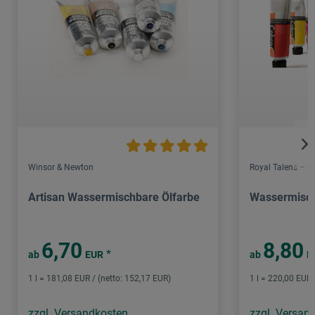
Winsor & Newton
Royal Talens – C
Artisan Wassermischbare Ölfarbe
Wassermisch
6,70
8,80
*
ab
EUR
ab
E
1 l = 181,08 EUR / (netto: 152,17 EUR)
1 l = 220,00 EUR 
zzgl. Versandkosten
zzgl. Versan