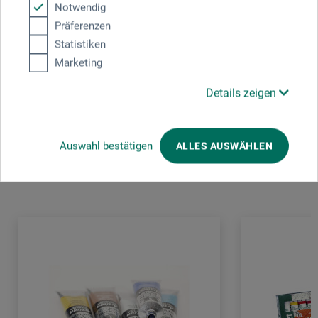
Notwendig
Gutenbergstr. 4
Präferenzen
63477 Maintal
Statistiken
Deutschland
Marketing
post.de@colart.com
Details zeigen
Auswahl bestätigen
ALLES AUSWÄHLEN
Kunden kauften auch