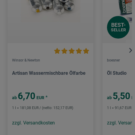
BEST-
SELLER
Winsor & Newton
boesner
Artisan Wassermischbare Ölfarbe
Öl Studio
6,70
5,50
*
ab
EUR
ab
E
1 l = 181,08 EUR / (netto: 152,17 EUR)
1 l = 91,67 EUR /
zzgl. Versandkosten
zzgl. Versan