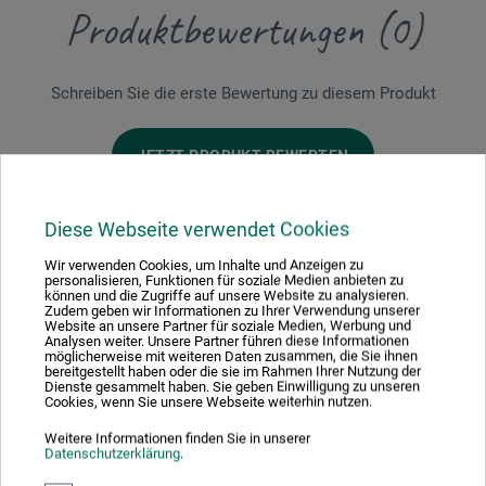
Produktbewertungen (0)
Schreiben Sie die erste Bewertung zu diesem Produkt
JETZT PRODUKT BEWERTEN
Diese Webseite verwendet Cookies
Wir verwenden Cookies, um Inhalte und Anzeigen zu
personalisieren, Funktionen für soziale Medien anbieten zu
können und die Zugriffe auf unsere Website zu analysieren.
Hersteller-Kontakt
Zudem geben wir Informationen zu Ihrer Verwendung unserer
Website an unsere Partner für soziale Medien, Werbung und
Analysen weiter. Unsere Partner führen diese Informationen
möglicherweise mit weiteren Daten zusammen, die Sie ihnen
bereitgestellt haben oder die sie im Rahmen Ihrer Nutzung der
Hier finden Sie die Kontaktdaten des Herstellers zu
Dienste gesammelt haben. Sie geben Einwilligung zu unseren
diesem Produkt.
Cookies, wenn Sie unsere Webseite weiterhin nutzen.
Weitere Informationen finden Sie in unserer
Datenschutzerklärung
.
Colart Northern Europe GmbH