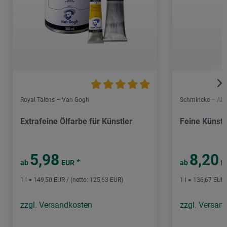
Royal Talens – Van Gogh
Schmincke – Aka
Extrafeine Ölfarbe für Künstler
Feine Künstl
5,98
8,20
*
ab
EUR
ab
E
1 l = 149,50 EUR / (netto: 125,63 EUR)
1 l = 136,67 EUR 
zzgl. Versandkosten
zzgl. Versan