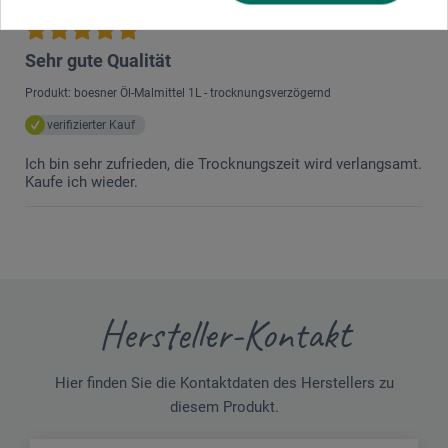
18.02.2022
Sehr gute Qualität
Produkt: boesner Öl-Malmittel 1L - trocknungsverzögernd
verifizierter Kauf
Ich bin sehr zufrieden, die Trocknungszeit wird verlangsamt.
Kaufe ich wieder.
Hersteller-Kontakt
Hier finden Sie die Kontaktdaten des Herstellers zu
diesem Produkt.