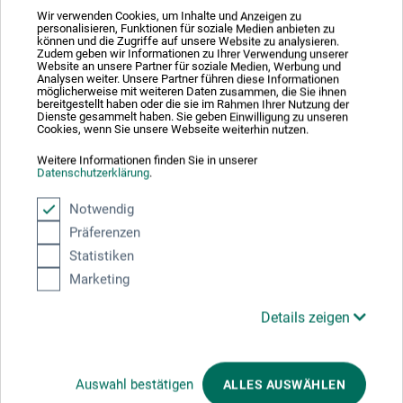
trocknungsverzögernd"
Wir verwenden Cookies, um Inhalte und Anzeigen zu
personalisieren, Funktionen für soziale Medien anbieten zu
können und die Zugriffe auf unsere Website zu analysieren.
Zudem geben wir Informationen zu Ihrer Verwendung unserer
Sortierung:
Website an unsere Partner für soziale Medien, Werbung und
Analysen weiter. Unsere Partner führen diese Informationen
möglicherweise mit weiteren Daten zusammen, die Sie ihnen
bereitgestellt haben oder die sie im Rahmen Ihrer Nutzung der
Dienste gesammelt haben. Sie geben Einwilligung zu unseren
5 Sterne
1
Cookies, wenn Sie unsere Webseite weiterhin nutzen.
4 Sterne
0
Weitere Informationen finden Sie in unserer
3 Sterne
0
Datenschutzerklärung
.
2 Sterne
0
Notwendig
1 Sterne
0
Präferenzen
Statistiken
Produkt bewerten
Marketing
Sagen Sie Ihre Meinung zu diesem Produkt
Details zeigen
JETZT PRODUKT BEWERTEN
Auswahl bestätigen
ALLES AUSWÄHLEN