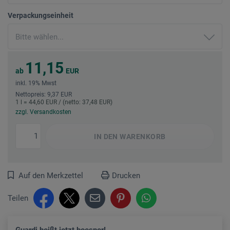
Verpackungseinheit
11,15
ab
EUR
inkl. 19% Mwst
Nettopreis: 9,37 EUR
1 l = 44,60 EUR / (netto: 37,48 EUR)
zzgl. Versandkosten
IN DEN
WARENKORB
Auf den Merkzettel
Drucken
Teilen
Guardi heißt jetzt boesner!