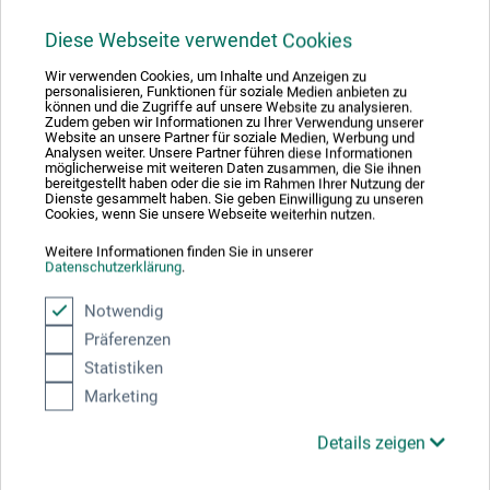
Diese Webseite verwendet Cookies
helit innovative Büroprodukte GmbH
Wir verwenden Cookies, um Inhalte und Anzeigen zu
c/o Maped Group
personalisieren, Funktionen für soziale Medien anbieten zu
können und die Zugriffe auf unsere Website zu analysieren.
Müllenbacher Str. 14
Zudem geben wir Informationen zu Ihrer Verwendung unserer
Website an unsere Partner für soziale Medien, Werbung und
Analysen weiter. Unsere Partner führen diese Informationen
51709 Marienheide
möglicherweise mit weiteren Daten zusammen, die Sie ihnen
bereitgestellt haben oder die sie im Rahmen Ihrer Nutzung der
Dienste gesammelt haben. Sie geben Einwilligung zu unseren
DEUTSCHLAND
Cookies, wenn Sie unsere Webseite weiterhin nutzen.
verkauf@helit.de
Weitere Informationen finden Sie in unserer
Datenschutzerklärung
.
Notwendig
Präferenzen
Kunden kauften auch
Statistiken
Marketing
Details zeigen