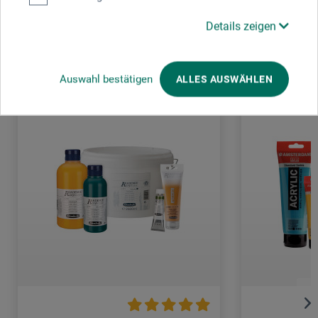
Kunden kauften auch
Details zeigen
Auswahl bestätigen
ALLES AUSWÄHLEN