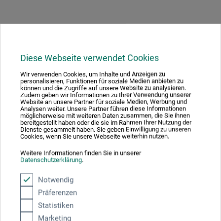
Hersteller-Kontakt
Diese Webseite verwendet Cookies
Wir verwenden Cookies, um Inhalte und Anzeigen zu
Hier finden Sie die Kontaktdaten des Herstellers zu
personalisieren, Funktionen für soziale Medien anbieten zu
können und die Zugriffe auf unsere Website zu analysieren.
diesem Produkt.
Zudem geben wir Informationen zu Ihrer Verwendung unserer
Website an unsere Partner für soziale Medien, Werbung und
Analysen weiter. Unsere Partner führen diese Informationen
möglicherweise mit weiteren Daten zusammen, die Sie ihnen
boesner GmbH holding + innovations
bereitgestellt haben oder die sie im Rahmen Ihrer Nutzung der
Dienste gesammelt haben. Sie geben Einwilligung zu unseren
Gewerkenstr. 2
Cookies, wenn Sie unsere Webseite weiterhin nutzen.
58456 Witten
Weitere Informationen finden Sie in unserer
Datenschutzerklärung
.
DEUTSCHLAND
Notwendig
pm@boesner.com
Präferenzen
Statistiken
Marketing