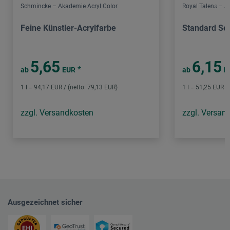
Schmincke – Akademie Acryl Color
Royal Talens – 
Feine Künstler-Acrylfarbe
Standard Ser
5,65
6,15
*
ab
EUR
ab
E
1 l = 94,17 EUR / (netto: 79,13 EUR)
1 l = 51,25 EUR /
zzgl. Versandkosten
zzgl. Versan
Ausgezeichnet sicher