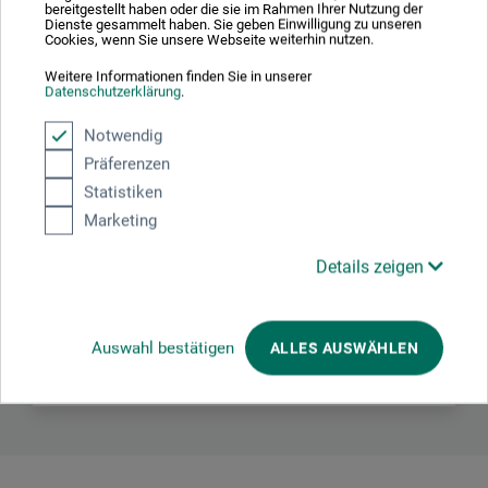
bereitgestellt haben oder die sie im Rahmen Ihrer Nutzung der
Dienste gesammelt haben. Sie geben Einwilligung zu unseren
Cookies, wenn Sie unsere Webseite weiterhin nutzen.
Hersteller-Kontakt
Weitere Informationen finden Sie in unserer
Datenschutzerklärung
.
Hier finden Sie die Kontaktdaten des Herstellers zu
Notwendig
diesem Produkt.
Präferenzen
Statistiken
Marketing
H. Schmincke & Co. GmbH & Co. KG
Otto-Hahn-Str. 2
Details zeigen
40699 Erkrath
DEUTSCHLAND
Auswahl bestätigen
ALLES AUSWÄHLEN
info@schmincke.de