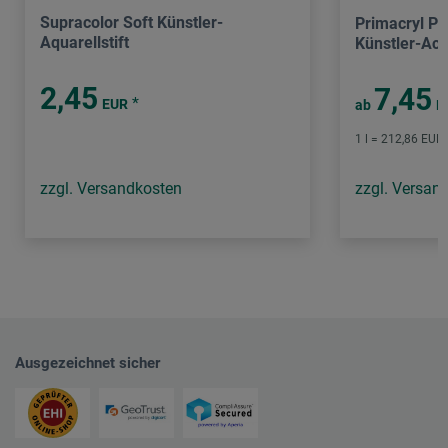
Supracolor Soft Künstler-
Primacryl Pr
Aquarellstift
Künstler-Acr
2,45
7,45
*
EUR
ab
E
1 l = 212,86 EUR 
zzgl. Versandkosten
zzgl. Versan
Ausgezeichnet sicher