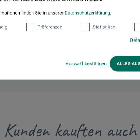
émenos
rmationen finden Sie in unserer
Datenschutzerklärung
.
ertagne - B.P.106
dig
Präferenzen
Statistiken
Deta
Auswahl bestätigen
ALLES AU
Kunden kauften auch