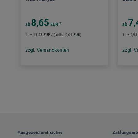
8,65
7,
*
ab
EUR
ab
1 l = 11,53 EUR / (netto: 9,69 EUR)
1 l = 9,9
zzgl. Versandkosten
zzgl. 
Ausgezeichnet sicher
Zahlungsart