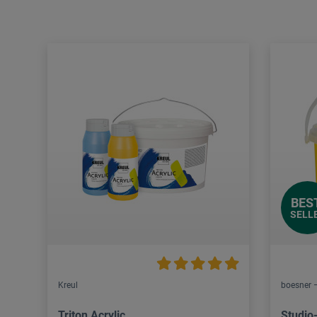
BES
SELL
Kreul
boesner –
Triton Acrylic
Studio