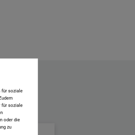
für soziale
. Zudem
für soziale
en
.
n oder die
ung zu