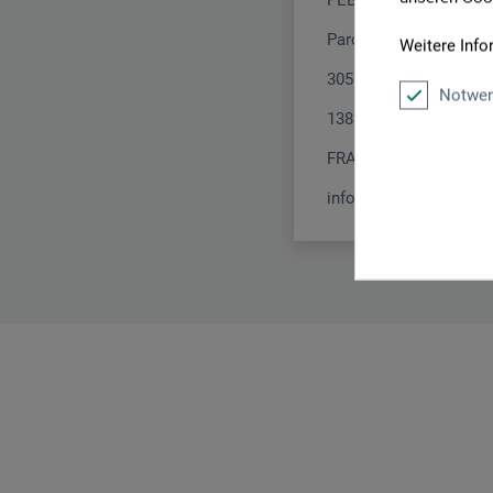
PEBEO S.A.S.
Parc d'Activités de G
Weitere Info
305 Avenue du Pic de B
Notwen
13881 Gemenos
FRANKREICH
info@pebeo.com