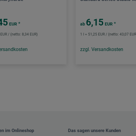
45
6,15
*
*
EUR
ab
EUR
3 EUR / (netto: 8,34 EUR)
1 l = 51,25 EUR / (netto: 43,07 EUR
Versandkosten
zzgl. Versandkosten
en im Onlineshop
Das sagen unsere Kunden