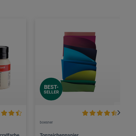
BEST-
SELLER
boesner
crylfarbe
Tonzeichenpapier