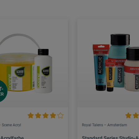
T-
ER
 Scene Acryl
Royal Talens – Amsterdam
-Acrylfarbe
Standard Series Studio-A