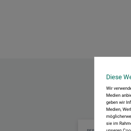
Diese W
Wir verwende
Medien anbie
geben wir In
Medien, Werb
möglicherwei
sie im Rahme
unseren Cook