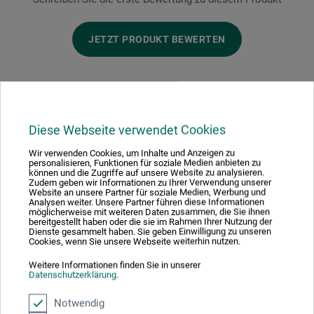
JETZT PRODUKT BEWERTEN
Diese Webseite verwendet Cookies
Hersteller-Kontakt
Wir verwenden Cookies, um Inhalte und Anzeigen zu
personalisieren, Funktionen für soziale Medien anbieten zu
können und die Zugriffe auf unsere Website zu analysieren.
Hier finden Sie die Kontaktdaten des Herstellers zu
Zudem geben wir Informationen zu Ihrer Verwendung unserer
Website an unsere Partner für soziale Medien, Werbung und
diesem Produkt.
Analysen weiter. Unsere Partner führen diese Informationen
möglicherweise mit weiteren Daten zusammen, die Sie ihnen
bereitgestellt haben oder die sie im Rahmen Ihrer Nutzung der
Dienste gesammelt haben. Sie geben Einwilligung zu unseren
PEBEO S.A.S.
Cookies, wenn Sie unsere Webseite weiterhin nutzen.
Parc d'Activités de Gémenos
Weitere Informationen finden Sie in unserer
Datenschutzerklärung
.
305 Avenue du Pic de Bertagne - B.P.106
Notwendig
13881 Gemenos