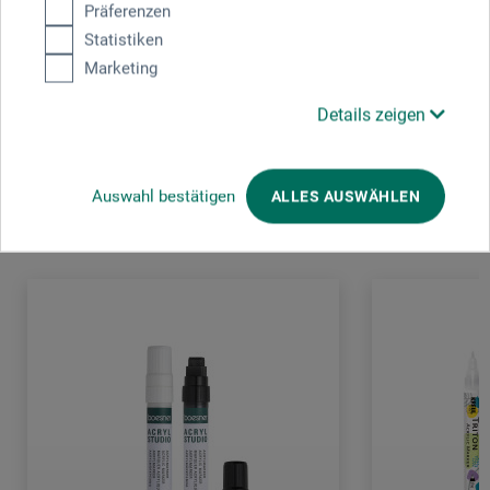
Präferenzen
FRANKREICH
Statistiken
Marketing
info@pebeo.com
Details zeigen
Kunden kauften auch
Auswahl bestätigen
ALLES AUSWÄHLEN