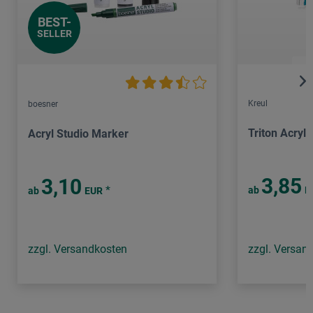
BEST-
SELLER
Kreul
boesner
Triton Acryl
Acryl Studio Marker
3,85
3,10
*
ab
E
ab
EUR
zzgl. Versandkosten
zzgl. Versan