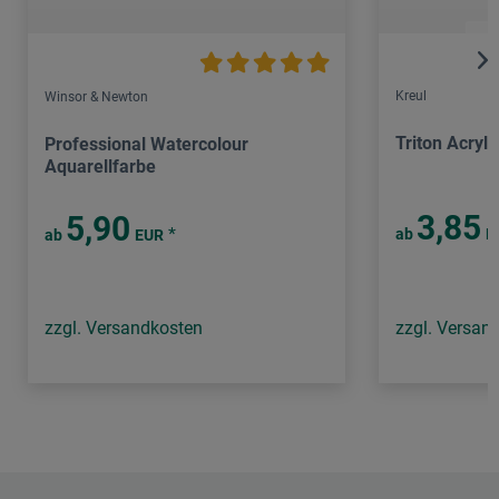
Kreul
Winsor & Newton
Triton Acryl
Professional Watercolour
Aquarellfarbe
3,85
5,90
*
ab
E
ab
EUR
zzgl. Versandkosten
zzgl. Versan