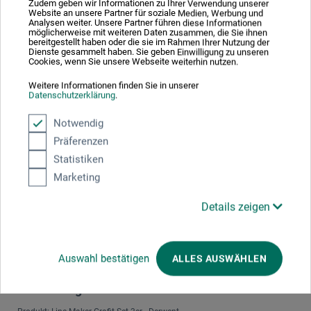
Zudem geben wir Informationen zu Ihrer Verwendung unserer
genutzt. Leider schreibt der blaue Stift nicht, ist komplett
Website an unsere Partner für soziale Medien, Werbung und
unbrauchbar, deshalb ein Punktabzug.
Analysen weiter. Unsere Partner führen diese Informationen
möglicherweise mit weiteren Daten zusammen, die Sie ihnen
Antwort:
bereitgestellt haben oder die sie im Rahmen Ihrer Nutzung der
Dienste gesammelt haben. Sie geben Einwilligung zu unseren
Cookies, wenn Sie unsere Webseite weiterhin nutzen.
Vielen Dank für Ihr Feedback zu unserem Produkt. Es freut
Weitere Informationen finden Sie in unserer
uns zu hören, dass Sie mit den brillanten Farben und der
Datenschutzerklärung
.
Schreibqualität zufrieden sind. Es tut uns jedoch leid zu
hören, dass der blaue Stift nicht wie erwartet funktioniert.
Notwendig
Wir möchten Ihnen empfehlen sich diesbezüglich einmal
Präferenzen
direkt an unseren Versandservice zu wenden:
Statistiken
versandservice@boesner.com
.
Marketing
Details zeigen
05.03.2021
Auswahl bestätigen
ALLES AUSWÄHLEN
Sehr fein , der LINE MAKER liegt gut zw.die
Schreibfingern. Zarte Farben