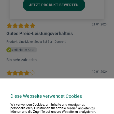
JETZT PRODUKT BEWERTEN
21.01.2024
Gutes Preis-Leistungsverhältnis
Produkt: Line Maker Sepia Set 3er - Derwent
verifizierter Kauf
Bin sehr zufrieden.
10.01.2024
schöne Stifte
Produkt: Line Maker Farbig Set 6er - Derwent
Diese Webseite verwendet Cookies
verifizierter Kauf
Wir verwenden Cookies, um Inhalte und Anzeigen zu
Die Farben sind brillant und mit den Stiften kann man gut
personalisieren, Funktionen für soziale Medien anbieten zu
schreiben. Ich habe sie für Weihnachtskartengestaltung
können und die Zugriffe auf unsere Website zu analysieren.