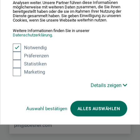
Analysen weiter. Unsere Partner führen diese Informationen
JETZT PRODUKT BEWERTEN
möglicherweise mit weiteren Daten zusammen, die Sie ihnen
bereitgestellt haben oder die sie im Rahmen Ihrer Nutzung der
Dienste gesammelt haben. Sie geben Einwilligung zu unseren
Cookies, wenn Sie unsere Webseite weiterhin nutzen.
Weitere Informationen finden Sie in unserer
Datenschutzerklärung
.
Notwendig
Hersteller-Kontakt
Präferenzen
Statistiken
Hier finden Sie die Kontaktdaten des Herstellers zu
Marketing
diesem Produkt.
Details zeigen
boesner GmbH holding + innovations
Gewerkenstr. 2
Auswahl bestätigen
ALLES AUSWÄHLEN
58456 Witten
DE
pm@boesner.com