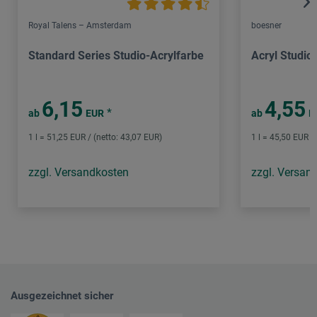
Royal Talens – Amsterdam
boesner
Standard Series Studio-Acrylfarbe
Acryl Studio
6,15
4,55
*
ab
EUR
ab
E
1 l = 51,25 EUR / (netto: 43,07 EUR)
1 l = 45,50 EUR /
zzgl. Versandkosten
zzgl. Versan
Ausgezeichnet sicher