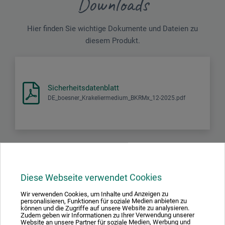
Downloads
Hier finden Sie wichtige Dokumente und Dateien zu
diesem Produkt.
Sicherheitsdatenblatt
DE_boesner_Krakeliermedium_BKRMx_12-2025.pdf
Produktbewertungen (0)
Diese Webseite verwendet Cookies
Wir verwenden Cookies, um Inhalte und Anzeigen zu
personalisieren, Funktionen für soziale Medien anbieten zu
Schreiben Sie die erste Bewertung zu diesem Produkt
können und die Zugriffe auf unsere Website zu analysieren.
Zudem geben wir Informationen zu Ihrer Verwendung unserer
Website an unsere Partner für soziale Medien, Werbung und