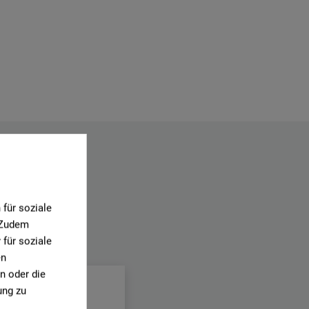
für soziale
. Zudem
für soziale
.
en
n oder die
ung zu