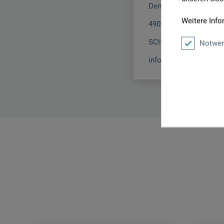
Dennliweg 29
Weitere Info
4900 Langenthal
SCHWEIZ
Notwen
info@pfeiltools.com