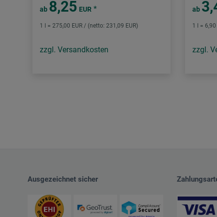
8,25
3,
*
ab
EUR
ab
1 l = 275,00 EUR / (netto: 231,09 EUR)
1 l = 6,9
zzgl. Versandkosten
zzgl. 
Ausgezeichnet sicher
Zahlungsart