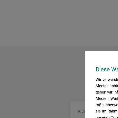
Diese W
Wir verwende
Medien anbie
geben wir In
Medien, Werb
möglicherwei
sie im Rahme
F. Zulauf Messerschm
unseren Cook