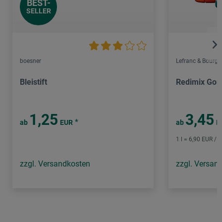
BEST-
SELLER
boesner
Lefranc & Bourge
Bleistift
Redimix Gou
1,25
3,45
*
ab
EUR
ab
E
1 l = 6,90 EUR / (
zzgl. Versandkosten
zzgl. Versan