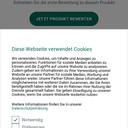
Schreiben Sie die erste Bewertung zu diesem Produkt
JETZT PRODUKT BEWERTEN
Diese Webseite verwendet Cookies
Hersteller-Kontakt
Wir verwenden Cookies, um Inhalte und Anzeigen zu
personalisieren, Funktionen für soziale Medien anbieten zu
können und die Zugriffe auf unsere Website zu analysieren.
Zudem geben wir Informationen zu Ihrer Verwendung unserer
Website an unsere Partner für soziale Medien, Werbung und
Hier finden Sie die Kontaktdaten des Herstellers zu
Analysen weiter. Unsere Partner führen diese Informationen
möglicherweise mit weiteren Daten zusammen, die Sie ihnen
diesem Produkt.
bereitgestellt haben oder die sie im Rahmen Ihrer Nutzung der
Dienste gesammelt haben. Sie geben Einwilligung zu unseren
Cookies, wenn Sie unsere Webseite weiterhin nutzen.
Brevillier Urban & Sachs GmbH & Co. KG
Weitere Informationen finden Sie in unserer
Datenschutzerklärung
.
Am Anger 1
7024 Hirm
Notwendig
Präferenzen