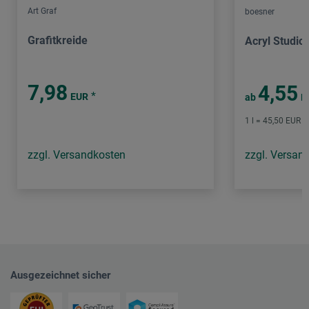
Art Graf
boesner
Grafitkreide
Acryl Studio
7,98
4,55
*
EUR
ab
E
1 l = 45,50 EUR /
zzgl. Versandkosten
zzgl. Versan
Ausgezeichnet sicher