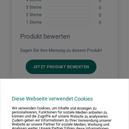
0
3 Sterne
0
2 Sterne
0
1 Sterne
0
Produkt bewerten
Sagen Sie Ihre Meinung zu diesem Produkt
JETZT PRODUKT BEWERTEN
22.04.2020
einfach nur klasse
Diese Webseite verwendet Cookies
Wir verwenden Cookies, um Inhalte und Anzeigen zu
Produkt: Art Graf Zeichenkreide 6-er - Set Farben wasservermalbar
personalisieren, Funktionen für soziale Medien anbieten zu
können und die Zugriffe auf unsere Website zu analysieren.
Verwende ich sehr gerne für abstrakte Aktskizzen. Die
Zudem geben wir Informationen zu Ihrer Verwendung unserer
Farbflächen entweder am Ende anfeuchten oder die Striche
Website an unsere Partner für soziale Medien, Werbung und
und Flächen auf feuchten Malgrund setzen. Durch die
Analysen weiter. Unsere Partner führen diese Informationen