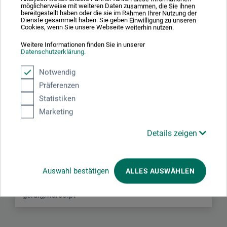
kompakte Größe lässt sich sehr locker arbeiten.
möglicherweise mit weiteren Daten zusammen, die Sie ihnen
bereitgestellt haben oder die sie im Rahmen Ihrer Nutzung der
Dienste gesammelt haben. Sie geben Einwilligung zu unseren
Cookies, wenn Sie unsere Webseite weiterhin nutzen.
Weitere Informationen finden Sie in unserer
Datenschutzerklärung
.
Notwendig
Hersteller-Kontakt
Präferenzen
Statistiken
Hier finden Sie die Kontaktdaten des Herstellers zu
Marketing
diesem Produkt.
Details zeigen
Viarco-Indústria de Lápis
Rua Jaime Afreixo 533
3700-144 São João da Madeira
Auswahl bestätigen
ALLES AUSWÄHLEN
PT
www.viarco.pt
geral@viarco.pt