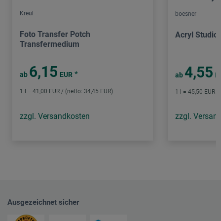
Kreul
boesner
Foto Transfer Potch
Acryl Studio
Transfermedium
6,15
4,55
*
ab
EUR
ab
E
1 l = 41,00 EUR / (netto: 34,45 EUR)
1 l = 45,50 EUR /
zzgl. Versandkosten
zzgl. Versan
Ausgezeichnet sicher