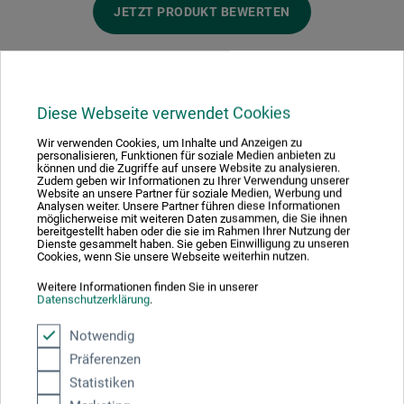
JETZT PRODUKT BEWERTEN
Diese Webseite verwendet Cookies
Hersteller-Kontakt
Wir verwenden Cookies, um Inhalte und Anzeigen zu
personalisieren, Funktionen für soziale Medien anbieten zu
können und die Zugriffe auf unsere Website zu analysieren.
Zudem geben wir Informationen zu Ihrer Verwendung unserer
Hier finden Sie die Kontaktdaten des Herstellers zu
Website an unsere Partner für soziale Medien, Werbung und
Analysen weiter. Unsere Partner führen diese Informationen
diesem Produkt.
möglicherweise mit weiteren Daten zusammen, die Sie ihnen
bereitgestellt haben oder die sie im Rahmen Ihrer Nutzung der
Dienste gesammelt haben. Sie geben Einwilligung zu unseren
Cookies, wenn Sie unsere Webseite weiterhin nutzen.
C. Kreul GmbH & Co. KG
Weitere Informationen finden Sie in unserer
Carl-Kreul-Str. 2
Datenschutzerklärung
.
91352 Hallerndorf
DE
Notwendig
info@c-kreul.de
Präferenzen
Statistiken