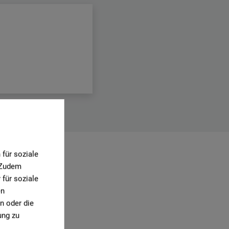
für soziale
0)
. Zudem
für soziale
en
n oder die
ung zu