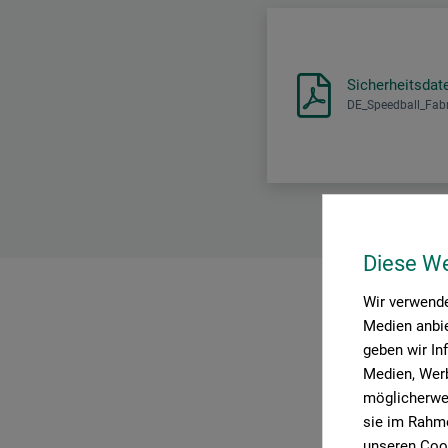
Sicherheitsdat
DE_Speedball_Fabr
Diese W
Wir verwende
P
Medien anbie
geben wir In
Medien, Werb
möglicherwei
sie im Rahme
unseren Cook