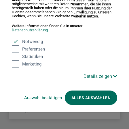
Preis/Leistung ist topp.
möglicherweise mit weiteren Daten zusammen, die Sie ihnen
bereitgestellt haben oder die sie im Rahmen Ihrer Nutzung der
Dienste gesammelt haben. Sie geben Einwilligung zu unseren
Cookies, wenn Sie unsere Webseite weiterhin nutzen.
Weitere Informationen finden Sie in unserer
Datenschutzerklärung
.
Hersteller-Kontakt
Notwendig
Präferenzen
Statistiken
Hier finden Sie die Kontaktdaten des Herstellers zu
Marketing
diesem Produkt.
Details zeigen
boesner GmbH distribution + logistics
Liegnitzer Str. 17
58454 Witten
Auswahl bestätigen
ALLES AUSWÄHLEN
DE
info.dl@boesner.com