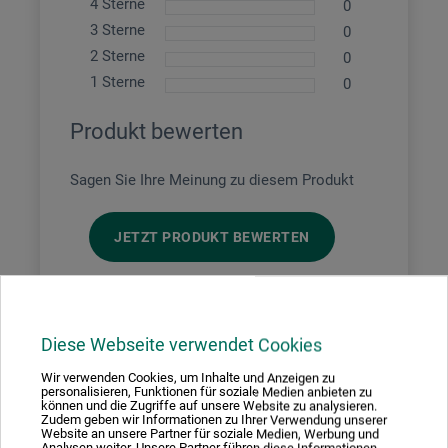
4 Sterne
0
3 Sterne
0
2 Sterne
0
1 Sterne
0
Produkt bewerten
Sagen Sie Ihre Meinung zu diesem Produkt
JETZT PRODUKT BEWERTEN
01.06.2022
Diese Webseite verwendet Cookies
Gutes Produkt in guter Verarbeitung.
Wir verwenden Cookies, um Inhalte und Anzeigen zu
Produkt: Doppio Schwarz 40x50cm - Fertig-Leerrahmen Schattenfuge
personalisieren, Funktionen für soziale Medien anbieten zu
können und die Zugriffe auf unsere Website zu analysieren.
verifizierter Kauf
Zudem geben wir Informationen zu Ihrer Verwendung unserer
Website an unsere Partner für soziale Medien, Werbung und
Analysen weiter. Unsere Partner führen diese Informationen