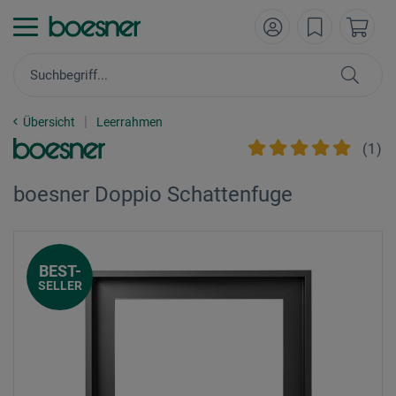
Übersicht
Leerrahmen
(
1
)
boesner Doppio Schattenfuge
BEST-
SELLER