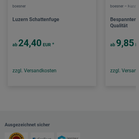
boesner
boesner – Henry
Luzern Schattenfuge
Bespannter K
Qualität
24,40
9,85
*
ab
EUR
ab
E
zzgl. Versandkosten
zzgl. Versan
Ausgezeichnet sicher