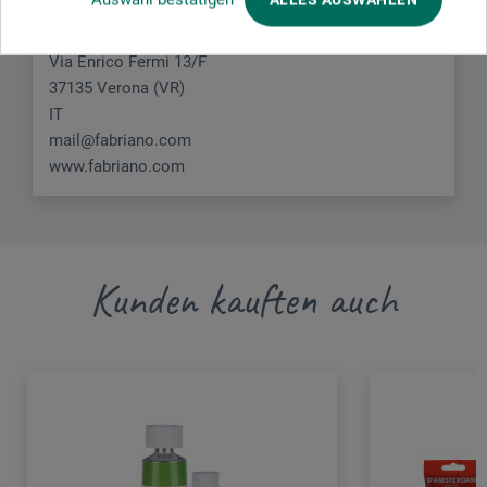
Fedrigoni S.p.A.
Via Enrico Fermi 13/F
37135 Verona (VR)
IT
mail@fabriano.com
www.fabriano.com
Kunden kauften auch