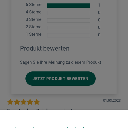
5 Sterne
1
4 Sterne
0
3 Sterne
0
2 Sterne
0
1 Sterne
0
Produkt bewerten
Sagen Sie Ihre Meinung zu diesem Produkt
JETZT PRODUKT BEWERTEN
01.03.2023
Fanatisches Zeichenpapier !
Produkt: Disegno 4 Zeichenmappe 24x33cm - Fabriano glatt 20 Bg.
220g/m²