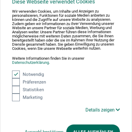
Diese Webseite verwendet Cookies
Disegno 4 ein der besten Papiere die ich kenne Sehr gut
zum Zeichen ob Bleistift Stärken von H bis B Man kann
Wir verwenden Cookies, um Inhalte und Anzeigen zu
sehr gut Radieren auf dem glatten Papier ob Bleistift,
personalisieren, Funktionen für soziale Medien anbieten zu
können und die Zugriffe auf unsere Website zu analysieren.
Fineliner oder Zeichenfeder das Papier ermöglich
Zudem geben wir Informationen zu Ihrer Verwendung unserer
konturenscharfe Linien Auch kann man Malen mit Tinte,
Website an unsere Partner für soziale Medien, Werbung und
Gouache-, Acrly- oder Airbrush Farben wie Ecoline oder
Analysen weiter. Unsere Partner führen diese Informationen
möglicherweise mit weiteren Daten zusammen, die Sie ihnen
Aerocolor. Copic Marker bluten durch Papier auf die
bereitgestellt haben oder die sie im Rahmen Ihrer Nutzung der
Rückseite, macht aber keine flecken. Das Papier last sich
Dienste gesammelt haben. Sie geben Einwilligung zu unseren
gut scannen, wegen seine glatte weiße Oberfläche Einziger
Cookies, wenn Sie unsere Webseite weiterhin nutzen.
Nachteil ist das Format, die nicht DIN norm von 23x33 cm
oder 33x48 cm.
Weitere Informationen finden Sie in unserer
Datenschutzerklärung
.
Notwendig
Präferenzen
Statistiken
Marketing
Hersteller-Kontakt
Details zeigen
Hier finden Sie die Kontaktdaten des Herstellers zu
diesem Produkt.
Auswahl bestätigen
ALLES AUSWÄHLEN