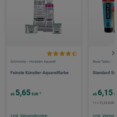
Schmincke – Horadam Aquarell
Royal Talens – 
Feinste Künstler-Aquarellfarbe
Standard Ser
5,65
6,15
*
ab
EUR
ab
E
1 l = 51,25 EUR /
zzgl. Versandkosten
zzgl. Versan