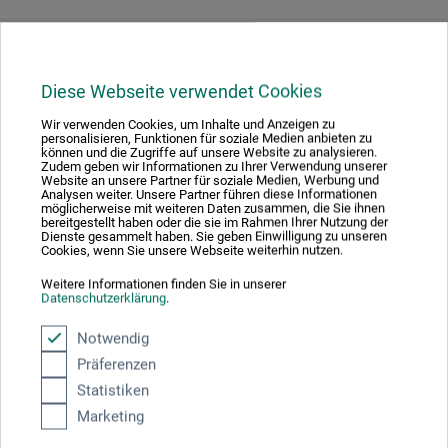
Hersteller-Kontakt
Diese Webseite verwendet Cookies
Hier finden Sie die Kontaktdaten des Herstellers zu
Wir verwenden Cookies, um Inhalte und Anzeigen zu
personalisieren, Funktionen für soziale Medien anbieten zu
diesem Produkt.
können und die Zugriffe auf unsere Website zu analysieren.
Zudem geben wir Informationen zu Ihrer Verwendung unserer
Website an unsere Partner für soziale Medien, Werbung und
Analysen weiter. Unsere Partner führen diese Informationen
H. Kerndl GmbH
möglicherweise mit weiteren Daten zusammen, die Sie ihnen
bereitgestellt haben oder die sie im Rahmen Ihrer Nutzung der
Ottendichlerstr. 3 - 5
Dienste gesammelt haben. Sie geben Einwilligung zu unseren
Cookies, wenn Sie unsere Webseite weiterhin nutzen.
85622 Feldkirchen
DE
Weitere Informationen finden Sie in unserer
Datenschutzerklärung
.
www.h-kerndl.de
info@h-kerndl.de
Notwendig
Präferenzen
Statistiken
Marketing
Kunden kauften auch