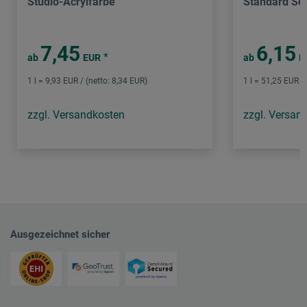
Studio-Acrylfarbe
Standard Ser
7,45
6,15
*
ab
EUR
ab
E
1 l = 9,93 EUR / (netto: 8,34 EUR)
1 l = 51,25 EUR /
zzgl. Versandkosten
zzgl. Versan
Ausgezeichnet sicher