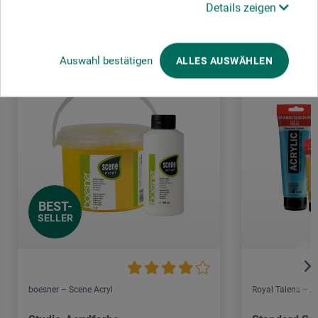
Details zeigen
Auswahl bestätigen
ALLES AUSWÄHLEN
BEST-
SELLER
boesner – Scene Acryl
Royal Talens – 