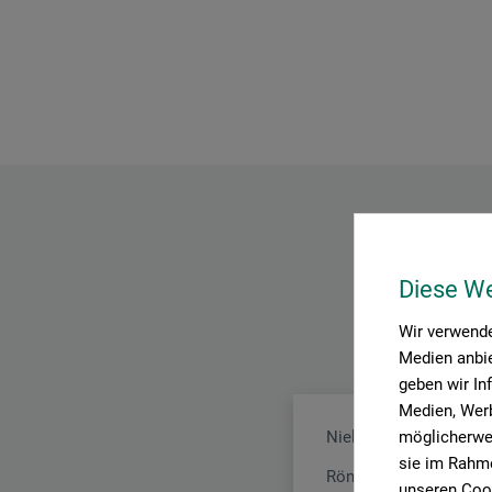
Diese W
Wir verwende
Medien anbie
geben wir In
Medien, Werb
möglicherwei
Nielsen Design GmbH
sie im Rahme
Röntgenstr. 8 - 12
unseren Cook