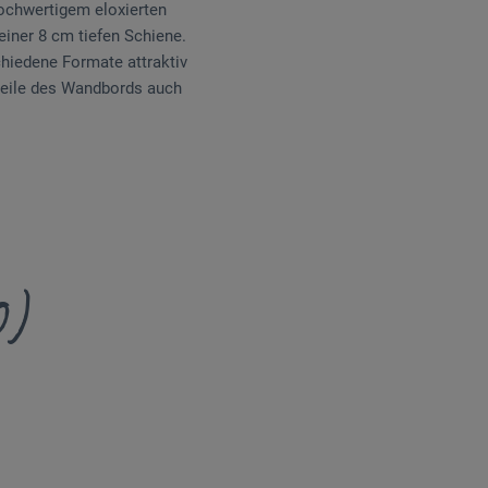
hochwertigem eloxierten
einer 8 cm tiefen Schiene.
chiedene Formate attraktiv
rteile des Wandbords auch
0)