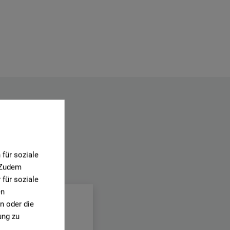
für soziale
. Zudem
.
für soziale
en
n oder die
ung zu