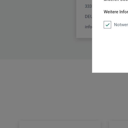
33378 Rheda-Wiedenb
Weitere Info
DEUTSCHLAND
Notwen
info@nielsen-design.d