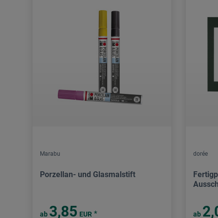
Marabu
dorée
Porzellan- und Glasmalstift
Fertigp
Aussch
3,85
2,
*
ab
EUR
ab