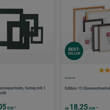
BEST-
SELLER
boesner
assepartouts, farbig mit 1
Edition 15 Glaswechselr
nitt
05
18,25
*
*
EUR
ab
EUR