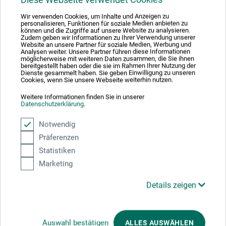
Wir verwenden Cookies, um Inhalte und Anzeigen zu
personalisieren, Funktionen für soziale Medien anbieten zu
können und die Zugriffe auf unsere Website zu analysieren.
Zudem geben wir Informationen zu Ihrer Verwendung unserer
Produktbewertungen (0)
Website an unsere Partner für soziale Medien, Werbung und
Analysen weiter. Unsere Partner führen diese Informationen
möglicherweise mit weiteren Daten zusammen, die Sie ihnen
bereitgestellt haben oder die sie im Rahmen Ihrer Nutzung der
Dienste gesammelt haben. Sie geben Einwilligung zu unseren
Schreiben Sie die erste Bewertung zu diesem Produkt
Cookies, wenn Sie unsere Webseite weiterhin nutzen.
Weitere Informationen finden Sie in unserer
Datenschutzerklärung
.
JETZT PRODUKT BEWERTEN
Notwendig
Präferenzen
Statistiken
Marketing
Hersteller-Kontakt
Details zeigen
Hier finden Sie die Kontaktdaten des Herstellers zu
diesem Produkt.
Auswahl bestätigen
ALLES AUSWÄHLEN