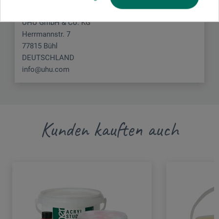
UHU GmbH & Co. KG
Herrmannstr. 7
77815 Bühl
DEUTSCHLAND
info@uhu.com
Kunden kauften auch