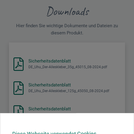
Downloads
Hier finden Sie wichtige Dokumente und Dateien zu
diesem Produkt.
Sicherheitsdatenblatt
DE_Uhu_Der-Alleskleber_35g_45015_08-2024.pdf
Sicherheitsdatenblatt
DE_Uhu_Der-Alleskleber_125g_45050_08-2024.pdf
Sicherheitsdatenblatt
DE_Uhu_Der-Alleskleber_Flextube_692_08-2024.pdf
Diese Webseite verwendet Cookies