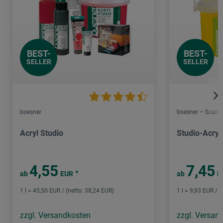
BEST-
BEST-
SELLER
SELLER
boesner
boesner – Scene 
Acryl Studio
Studio-Acryl
4,55
7,45
*
ab
EUR
ab
E
1 l = 45,50 EUR / (netto: 38,24 EUR)
1 l = 9,93 EUR / (
zzgl. Versandkosten
zzgl. Versan