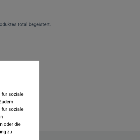
oduktes total begeistert.
für soziale
. Zudem
für soziale
en
n oder die
ung zu