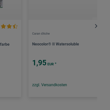
Caran d'Ache
Neocolor® II Watersoluble
lfarbe
1,95
*
EUR
zzgl. Versandkosten