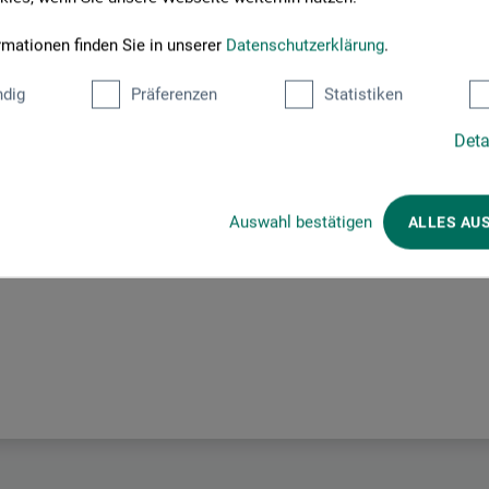
rmationen finden Sie in unserer
Datenschutzerklärung
.
Hersteller-Kontakt
dig
Präferenzen
Statistiken
Deta
Hier finden Sie die Kontaktdaten des Herstellers zu diesem Produkt
Auswahl bestätigen
ALLES AU
tion + logistics