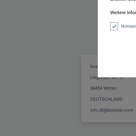
Weitere Info
Notwen
boesner GmbH distribu
Liegnitzer Str. 17
58454 Witten
DEUTSCHLAND
info.dl@boesner.com