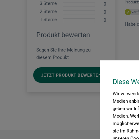
Produkt:
3 Sterne
0
2 Sterne
0
veri
1 Sterne
0
Habe d
Produkt bewerten
Sagen Sie Ihre Meinung zu
diesem Produkt
JETZT PRODUKT BEWERTEN
Diese W
Wir verwende
Medien anbie
geben wir In
Medien, Werb
möglicherwei
sie im Rahme
unseren Cook