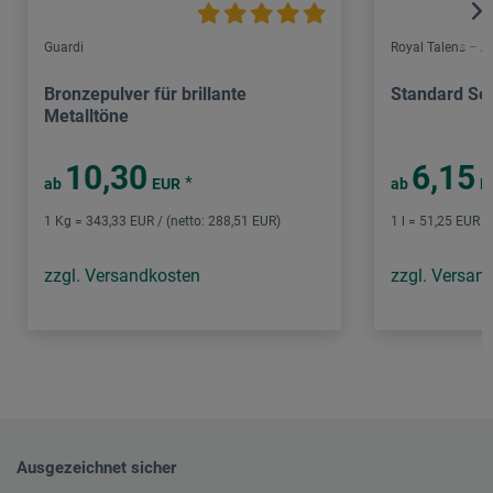
Guardi
Royal Talens – 
Bronzepulver für brillante
Standard Ser
Metalltöne
10,30
6,15
*
ab
EUR
ab
E
1 Kg = 343,33 EUR / (netto: 288,51 EUR)
1 l = 51,25 EUR /
zzgl. Versandkosten
zzgl. Versan
Ausgezeichnet sicher