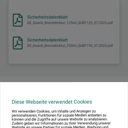
Sicherheitsdatenblatt
DE_Guardi_Bronzetinktur_125ml_GUBT125_07-2023.pdf
Sicherheitsdatenblatt
DE_Guardi_Bronzetinktur_750ml_GUBT750_07-2023.pdf
Produktbewertungen (0)
Diese Webseite verwendet Cookies
Schreiben Sie die erste Bewertung zu diesem Produkt
Wir verwenden Cookies, um Inhalte und Anzeigen zu
personalisieren, Funktionen für soziale Medien anbieten zu
können und die Zugriffe auf unsere Website zu analysieren.
Zudem geben wir Informationen zu Ihrer Verwendung unserer
JETZT PRODUKT BEWERTEN
Website an unsere Partner für soziale Medien, Werbung und