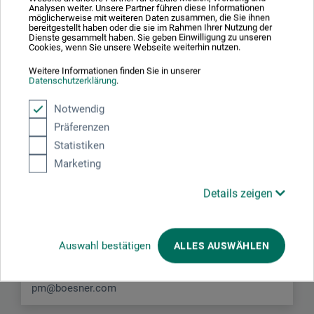
Analysen weiter. Unsere Partner führen diese Informationen
möglicherweise mit weiteren Daten zusammen, die Sie ihnen
bereitgestellt haben oder die sie im Rahmen Ihrer Nutzung der
Dienste gesammelt haben. Sie geben Einwilligung zu unseren
Cookies, wenn Sie unsere Webseite weiterhin nutzen.
Weitere Informationen finden Sie in unserer
Datenschutzerklärung
.
Hersteller-Kontakt
Notwendig
Präferenzen
Hier finden Sie die Kontaktdaten des Herstellers zu
Statistiken
diesem Produkt.
Marketing
boesner GmbH holding + innovations
Details zeigen
Gewerkenstr. 2
58456 Witten
Auswahl bestätigen
ALLES AUSWÄHLEN
DEUTSCHLAND
pm@boesner.com