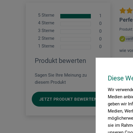
5 Sterne
1
Perfe
4 Sterne
0
Produkt:
3 Sterne
0
2 Sterne
0
veri
1 Sterne
0
wie vo
Produkt bewerten
Sagen Sie Ihre Meinung zu
Diese W
diesem Produkt
Wir verwende
Medien anbie
JETZT PRODUKT BEWERTEN
geben wir In
Medien, Werb
möglicherwei
sie im Rahme
unseren Cook