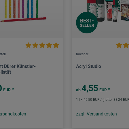
BEST-
SELLER
tell
boesner
ht Dürer Künstler-
Acryl Studio
lstift
0
4,55
*
*
EUR
ab
EUR
1 l = 45,50 EUR / (netto: 38,24 EUR
Versandkosten
zzgl. Versandkosten