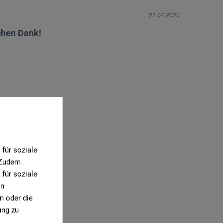
22.04.2020
ichen Dank!
für soziale
. Zudem
für soziale
en
n oder die
ung zu