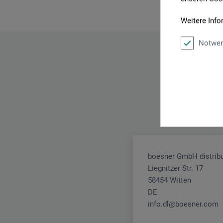
Weitere Info
Notwen
boesner GmbH distribu
Liegnitzer Str. 17
58454 Witten
DE
info.dl@boesner.com