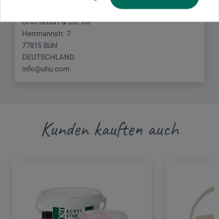
UHU GmbH & Co. KG
Herrmannstr. 7
77815 Bühl
DEUTSCHLAND
info@uhu.com
Kunden kauften auch