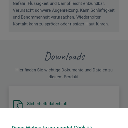
Gefahr! Flüssigkeit und Dampf leicht entzündbar.
Verursacht schwere Augenreizung. Kann Schläfrigkeit
und Benommenheit verursachen. Wiederholter
Kontakt kann zu spröder oder rissiger Haut führen.
Downloads
Hier finden Sie wichtige Dokumente und Dateien zu
diesem Produkt.
Sicherheitsdatenblatt
DE_Uhu_Alleskleber-Kraft_Flextube_45040_08-2024.pdf
Diese Webseite verwendet Cookies