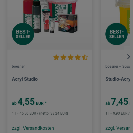
BEST-
BEST-
SELLER
SELLER
boesner
boesner – Scene 
Acryl Studio
Studio-Acryl
4,55
7,45
*
ab
EUR
ab
E
1 l = 45,50 EUR / (netto: 38,24 EUR)
1 l = 9,93 EUR / (
zzgl. Versandkosten
zzgl. Versan