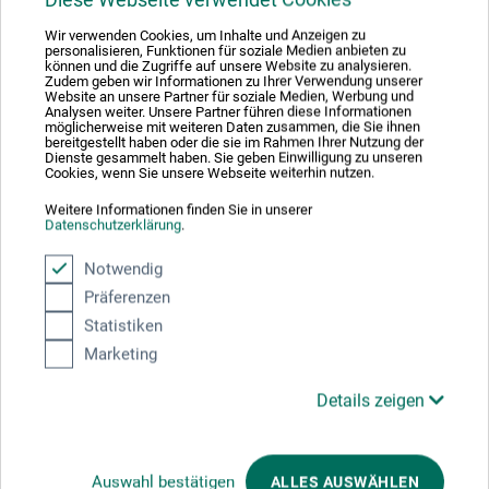
Wir verwenden Cookies, um Inhalte und Anzeigen zu
personalisieren, Funktionen für soziale Medien anbieten zu
können und die Zugriffe auf unsere Website zu analysieren.
Zudem geben wir Informationen zu Ihrer Verwendung unserer
Produktbewertungen (0)
Website an unsere Partner für soziale Medien, Werbung und
Analysen weiter. Unsere Partner führen diese Informationen
möglicherweise mit weiteren Daten zusammen, die Sie ihnen
bereitgestellt haben oder die sie im Rahmen Ihrer Nutzung der
Dienste gesammelt haben. Sie geben Einwilligung zu unseren
Schreiben Sie die erste Bewertung zu diesem Produkt
Cookies, wenn Sie unsere Webseite weiterhin nutzen.
Weitere Informationen finden Sie in unserer
Datenschutzerklärung
.
JETZT PRODUKT BEWERTEN
Notwendig
Präferenzen
Statistiken
Marketing
Hersteller-Kontakt
Details zeigen
Hier finden Sie die Kontaktdaten des Herstellers zu
diesem Produkt.
Auswahl bestätigen
ALLES AUSWÄHLEN