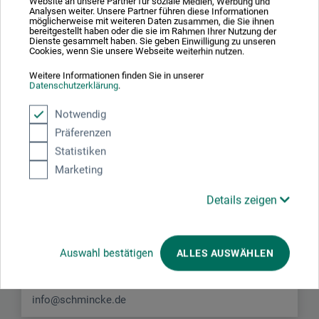
Website an unsere Partner für soziale Medien, Werbung und
Analysen weiter. Unsere Partner führen diese Informationen
möglicherweise mit weiteren Daten zusammen, die Sie ihnen
bereitgestellt haben oder die sie im Rahmen Ihrer Nutzung der
Dienste gesammelt haben. Sie geben Einwilligung zu unseren
Cookies, wenn Sie unsere Webseite weiterhin nutzen.
Weitere Informationen finden Sie in unserer
Datenschutzerklärung
.
Hersteller-Kontakt
Notwendig
Präferenzen
Hier finden Sie die Kontaktdaten des Herstellers zu
Statistiken
diesem Produkt.
Marketing
H. Schmincke & Co. GmbH & Co. KG
Details zeigen
Otto-Hahn-Str. 2
40699 Erkrath
Auswahl bestätigen
ALLES AUSWÄHLEN
DEUTSCHLAND
info@schmincke.de