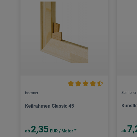
Sennelier
boesner
Künstle
Keilrahmen Classic 45
7,
2,35
*
ab
ab
EUR
/ Meter