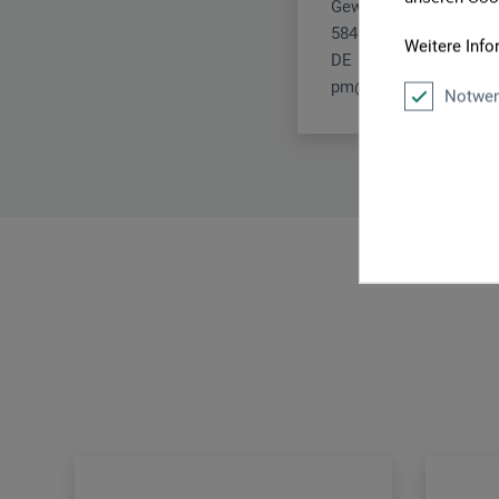
Gewerkenstr. 2
58456 Witten
Weitere Info
DE
pm@boesner.com
Notwen