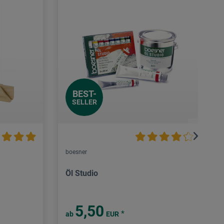
BEST-
SELLER
boesner
Öl Studio
5,50
*
ab
EUR