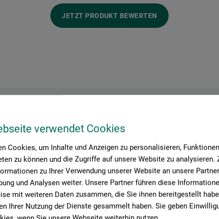
JETZT PRODUKT BEWERTEN
Hersteller-Kontakt
ebseite verwendet Cookies
n Cookies, um Inhalte und Anzeigen zu personalisieren, Funktionen 
ten zu können und die Zugriffe auf unsere Website zu analysieren
formationen zu Ihrer Verwendung unserer Website an unsere Partner 
Hier finden Sie die Kontaktdaten des Herstellers zu diesem Produkt
ung und Analysen weiter. Unsere Partner führen diese Information
se mit weiteren Daten zusammen, die Sie ihnen bereitgestellt habe
n Ihrer Nutzung der Dienste gesammelt haben. Sie geben Einwillig
 + innovations
ies, wenn Sie unsere Webseite weiterhin nutzen.