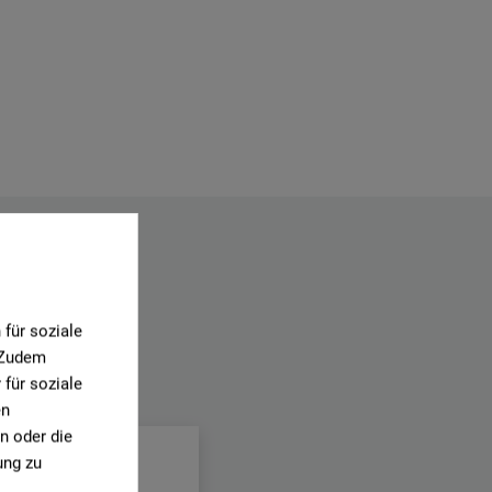
für soziale
. Zudem
für soziale
.
en
n oder die
ung zu