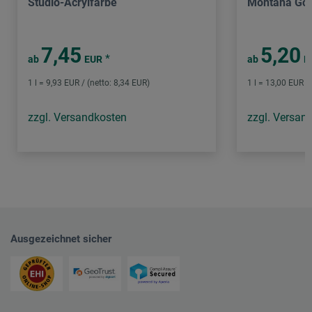
Studio-Acrylfarbe
Montana Gol
7,45
5,20
*
ab
EUR
ab
E
1 l = 9,93 EUR / (netto: 8,34 EUR)
1 l = 13,00 EUR /
zzgl. Versandkosten
zzgl. Versan
Ausgezeichnet sicher