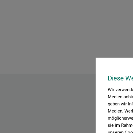
Diese W
Wir verwende
Medien anbie
geben wir In
Medien, Werb
möglicherwei
sie im Rahme
unseren Cook