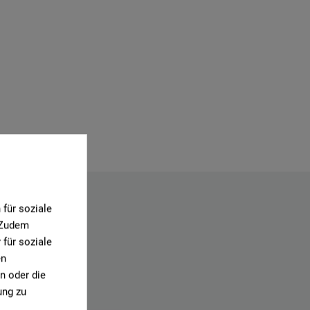
für soziale
. Zudem
für soziale
en
n oder die
ung zu
.