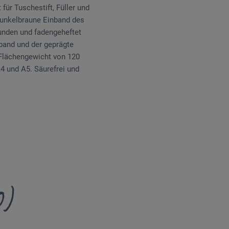
für Tuschestift, Füller und
 dunkelbraune Einband des
unden und fadengeheftet
nband und der geprägte
 Flächengewicht von 120
A4 und A5. Säurefrei und
0)