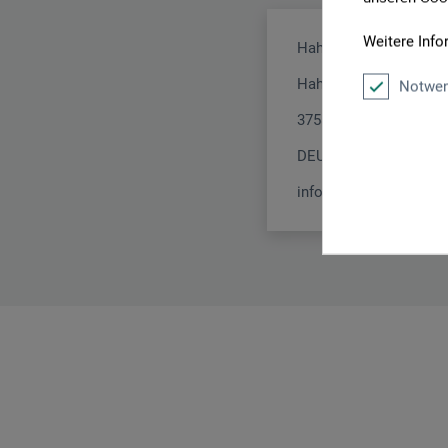
Weitere Info
Hahnemühle FineArt 
Hahnestr. 5
Notwen
37586 Dassel
DEUTSCHLAND
info@hahnemuehle.c