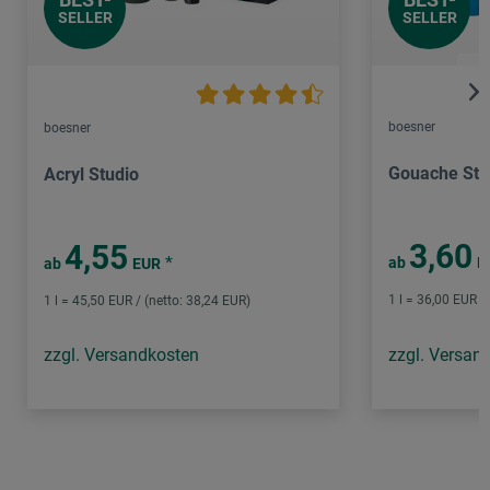
SELLER
SELLER
boesner
boesner
Gouache Stu
Acryl Studio
3,60
4,55
*
ab
E
ab
EUR
1 l = 36,00 EUR /
1 l = 45,50 EUR / (netto: 38,24 EUR)
zzgl. Versandkosten
zzgl. Versan