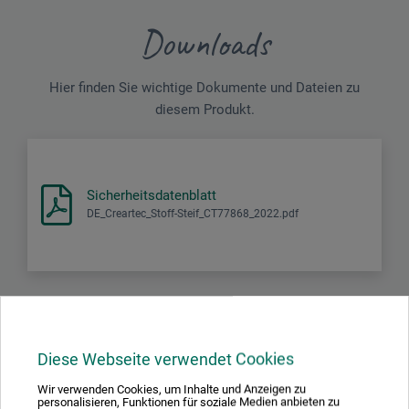
Downloads
Hier finden Sie wichtige Dokumente und Dateien zu
diesem Produkt.
Sicherheitsdatenblatt
DE_Creartec_Stoff-Steif_CT77868_2022.pdf
Produktbewertungen (0)
Diese Webseite verwendet Cookies
Wir verwenden Cookies, um Inhalte und Anzeigen zu
personalisieren, Funktionen für soziale Medien anbieten zu