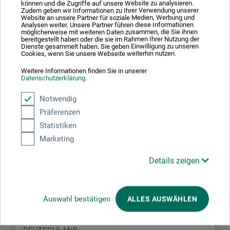
Schreiben Sie die erste Bewertung zu diesem Produkt
können und die Zugriffe auf unsere Website zu analysieren.
Zudem geben wir Informationen zu Ihrer Verwendung unserer
Website an unsere Partner für soziale Medien, Werbung und
Analysen weiter. Unsere Partner führen diese Informationen
JETZT PRODUKT BEWERTEN
möglicherweise mit weiteren Daten zusammen, die Sie ihnen
bereitgestellt haben oder die sie im Rahmen Ihrer Nutzung der
Dienste gesammelt haben. Sie geben Einwilligung zu unseren
Cookies, wenn Sie unsere Webseite weiterhin nutzen.
Weitere Informationen finden Sie in unserer
Datenschutzerklärung
.
Notwendig
Hersteller-Kontakt
Präferenzen
Statistiken
Hier finden Sie die Kontaktdaten des Herstellers zu
Marketing
diesem Produkt.
Details zeigen
CREARTEC trend-design-gmbh
Lauenbühlstr. 59
Auswahl bestätigen
ALLES AUSWÄHLEN
88161 Lindenberg im Allgäu