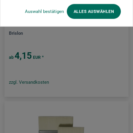
Auswahl bestätigen
ALLES AUSWÄHLEN
boesner
Brislon
4,15
*
ab
EUR
zzgl. Versandkosten