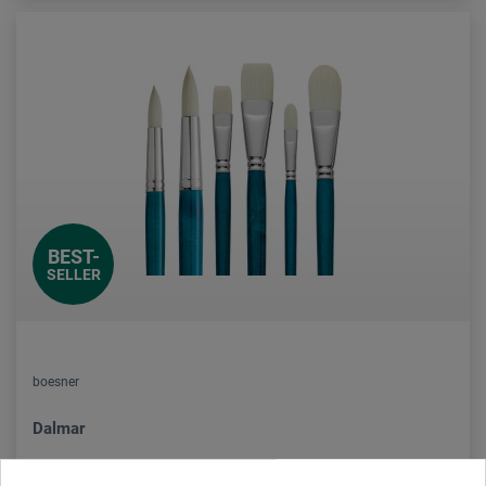
BEST-
SELLER
boesner
Dalmar