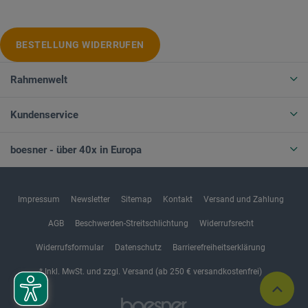
BESTELLUNG WIDERRUFEN
Rahmenwelt
Kundenservice
boesner - über 40x in Europa
Impressum
Newsletter
Sitemap
Kontakt
Versand und Zahlung
AGB
Beschwerden-Streitschlichtung
Widerrufsrecht
Widerrufsformular
Datenschutz
Barrierefreiheitserklärung
* Inkl. MwSt. und zzgl. Versand (ab 250 € versandkostenfrei)