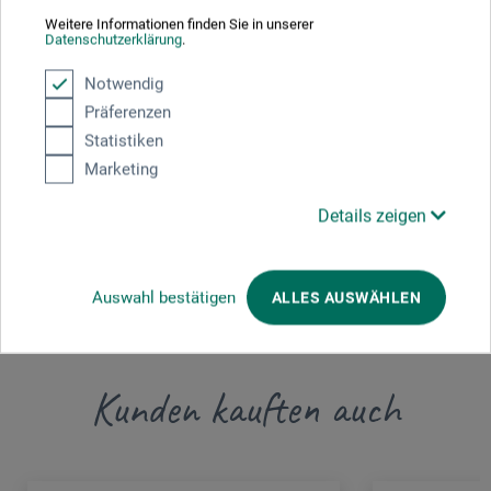
Weitere Informationen finden Sie in unserer
Hier finden Sie die Kontaktdaten des Herstellers zu
Datenschutzerklärung
.
diesem Produkt.
Notwendig
Präferenzen
CREARTEC trend-design-gmbh
Statistiken
Lauenbühlstr. 59
Marketing
88161 Lindenberg im Allgäu
Details zeigen
DEUTSCHLAND
info@creartec.info
Auswahl bestätigen
ALLES AUSWÄHLEN
Kunden kauften auch