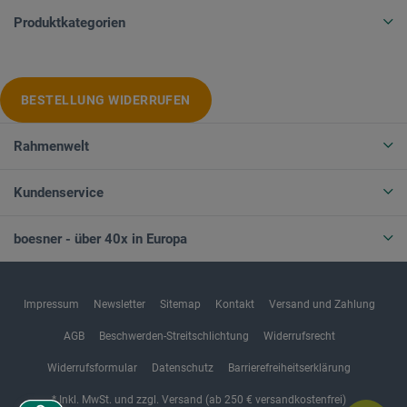
Produktkategorien
BESTELLUNG WIDERRUFEN
Rahmenwelt
Kundenservice
boesner - über 40x in Europa
Impressum
Newsletter
Sitemap
Kontakt
Versand und Zahlung
AGB
Beschwerden-Streitschlichtung
Widerrufsrecht
Widerrufsformular
Datenschutz
Barrierefreiheitserklärung
* Inkl. MwSt. und zzgl. Versand (ab 250 € versandkostenfrei)