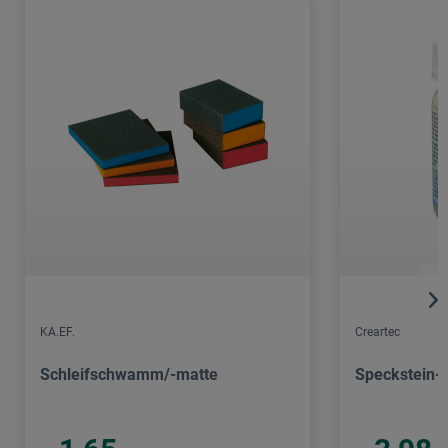
KA.EF.
Creartec
Schleifschwamm/-matte
Speckstein-P