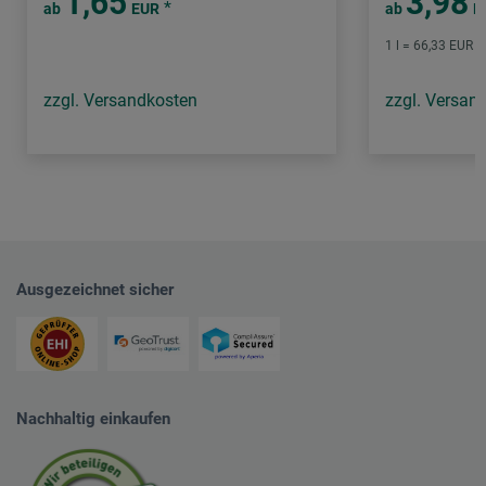
1,65
3,98
*
ab
EUR
ab
E
1 l = 66,33 EUR /
zzgl. Versandkosten
zzgl. Versan
Ausgezeichnet sicher
Nachhaltig einkaufen